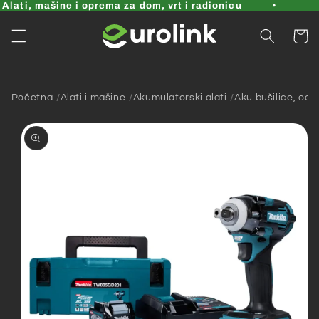
Pređi
lati, mašine i oprema za dom, vrt i radionicu
na
sadržaj
Korpa
Početna
Alati i mašine
Akumulatorski alati
Aku bušilice, odvi
Pređi na
informacije
o
proizvodu