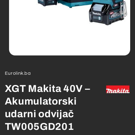
Open
media
1
in
Eurolink.ba
modal
XGT Makita 40V –
Akumulatorski
udarni odvijač
TW005GD201