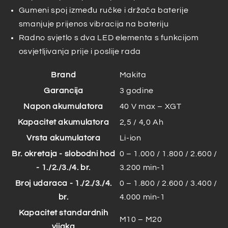
Gumeni spoj između ručke i držača baterije
smanjuje prijenos vibracija na bateriju
Radno svjetlo s dva LED elementa s funkcijom
osvjetljivanja prije i poslije rada
Brand
Makita
Garancija
3 godine
Napon akumulatora
40 V max – XGT
Kapacitet akumulatora
2,5 / 4,0 Ah
Vrsta akumulatora
Li-ion
Br. okretaja - slobodni hod
0 – 1.000 / 1.800 / 2.600 /
- 1./2./3./4. br.
3.200 min-1
Broj udaraca - 1./2./3./4.
0 – 1.800 / 2.600 / 3.400 /
br.
4.000 min-1
Kapacitet standardnih
M10 – M20
vijaka