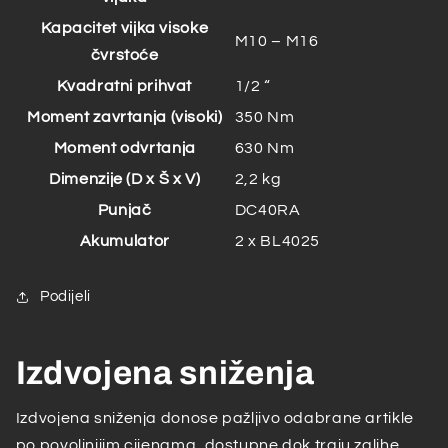
Kapacitet vijka visoke
M10 – M16
čvrstoće
Kvadratni prihvat
1/2 “
Moment zavrtanja (visoki)
350 Nm
Moment odvrtanja
630 Nm
Dimenzije (D x Š x V)
2,2 kg
Punjač
DC40RA
Akumulator
2 x BL4025
Podijeli
Izdvojena sniženja
Izdvojena sniženja donose pažljivo odabrane artikle
po povoljnijim cijenama, dostupne dok traju zalihe.