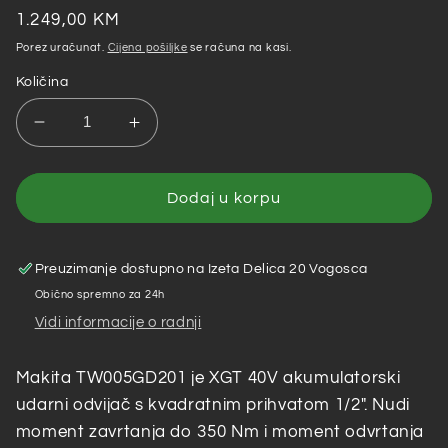
Redovna
1.249,00 KM
cijena
Porez uračunat.
Cijena pošiljke
se računa na kasi.
Količina
Smanji
Povećaj
količinu
količinu
za
za
XGT
XGT
Dodaj u korpu
Makita
Makita
40V
40V
–
–
Preuzimanje dostupno na
Izeta Delica 20 Vogosca
Akumulatorski
Akumulatorski
Obično spremno za 24h
udarni
udarni
Vidi informacije o radnji
odvijač
odvijač
TW005GD201
TW005GD201
Makita TW005GD201 je XGT 40V akumulatorski
udarni odvijač s kvadratnim prihvatom 1/2". Nudi
moment zavrtanja do 350 Nm i moment odvrtanja