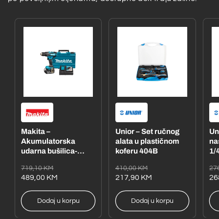
Makita –
Unior – Set ručnog
Un
Akumulatorska
alata u plastičnom
na
udarna bušilica-
koferu 404B
1/4
odvijač
– 
Redovna
Akcijska
Redovna
Akcijska
Re
Ak
719,10 KM
410,00 KM
27
DHP485RFE1
cijena
cijena
489,00 KM
cijena
cijena
217,90 KM
ci
ci
26
Dodaj u korpu
Dodaj u korpu