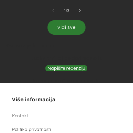
od
1
/
3
Vidi sve
Recenzije kupaca
Budite prvi koji će dati recenziju
Napišite recenziju
Nema pronađenih elemenata
Više informacija
Kontakt
Politika privatnosti