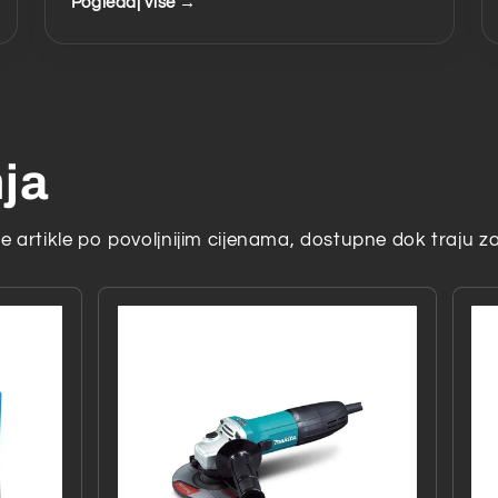
Pogledaj više →
nja
 artikle po povoljnijim cijenama, dostupne dok traju za