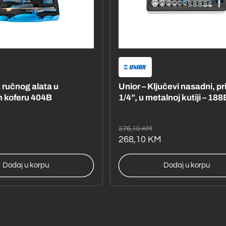
na
Unior – Set ručnog alata u
Unior
1
plastičnom koferu 404B
1/4”, 
Redovna
Akcijska
Redo
Akcij
410,00 KM
276,10
cijena
cijena
217,90 KM
cijen
cijen
268,
Dodaj u korpu