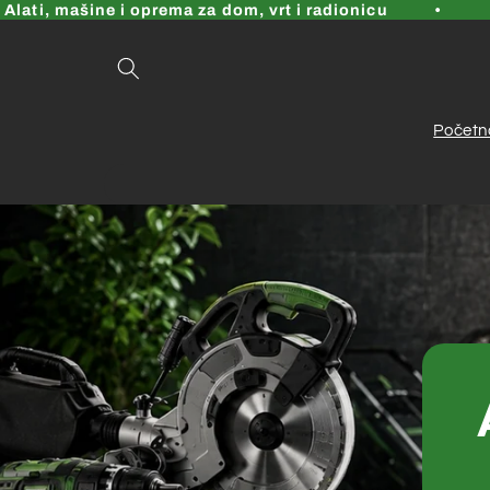
Pređi
ašine i oprema za dom, vrt i radionicu
Brz
na
sadržaj
Početn