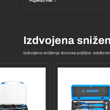
Pogledaj više →
Izdvojena sniže
Izdvojena sniženja donose pažljivo odabrane