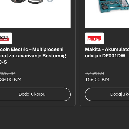
a brusilica
Lincoln Electric – Multiprocesni
m
aparat za zavarivanje Bestermig
200-S
Redovna
Akcijska
1.673,30 KM
cijena
cijena
1.639,00 KM
u
Dodaj u korpu