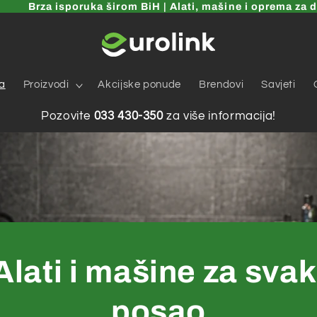
a isporuka širom BiH | Alati, mašine i oprema za dom, vrt 
a
Proizvodi
Akcijske ponude
Brendovi
Savjeti
Pozovite
033 430-350
za više informacija!
Alati i mašine za svak
posao