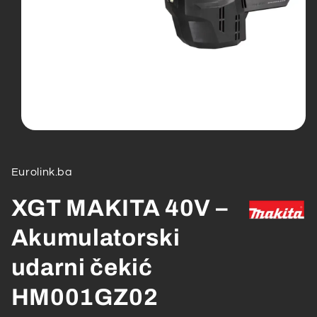
Open
media
1
in
Eurolink.ba
modal
XGT MAKITA 40V –
Akumulatorski
udarni čekić
HM001GZ02