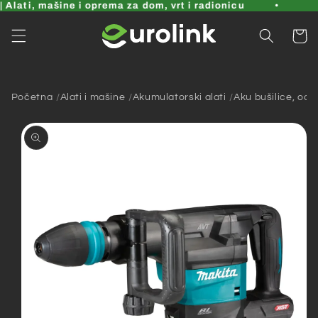
Pređi
Alati, mašine i oprema za dom, vrt i radionicu
na
sadržaj
Korpa
Početna
Alati i mašine
Akumulatorski alati
Aku bušilice, odvi
Pređi na
informacije
o
proizvodu