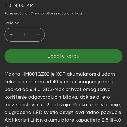
Redovna
1.019,00 KM
cijena
Porez uračunat.
Cijena pošiljke
se računa na kasi.
Količina
Smanji
Povećaj
količinu
količinu
za
za
XGT
XGT
Dodaj u korpu
MAKITA
MAKITA
40V
40V
Makita HM001GZ02 je XGT akumulatorski udarni
–
–
Akumulatorski
Akumulatorski
čekić s naponom od 40 V max i snagom jednog
udarni
udarni
udarca od 9,4 J. SDS-Max prihvat omogućava
čekić
čekić
korištenje odgovarajućih bitova, dok se dlijeto
HM001GZ02
HM001GZ02
može postaviti u 12 položaja. Ručka upija vibracije,
a ugrađeno LED svjetlo osvjetljava radno područje.
Alat koristi Li-ion akumulatore kapaciteta 2,5 ili 4,0