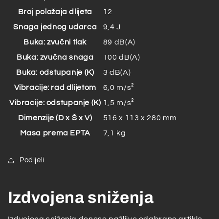
Broj položaja dlijeta
12
Snaga jednog udarca
9,4 J
Buka: zvučni tlak
89 dB(A)
Buka: zvučna snaga
100 dB(A)
Buka: odstupanje (K)
3 dB(A)
Vibracije: rad dlijetom
6,0 m/s²
Vibracije: odstupanje (K)
1,5 m/s²
Dimenzije (D x Š x V)
516 x 113 x 280 mm
Masa prema EPTA
7,1 kg
Podijeli
Izdvojena sniženja