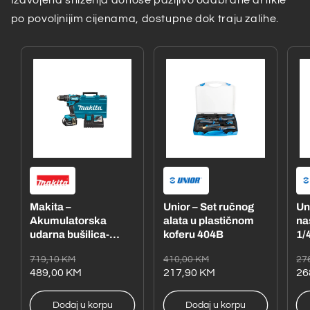
Izdvojena sniženja donose pažljivo odabrane artikle
po povoljnijim cijenama, dostupne dok traju zalihe.
Makita –
Unior – Set ručnog
Un
Akumulatorska
alata u plastičnom
na
udarna bušilica-
koferu 404B
1/4
odvijač
– 
Redovna
Akcijska
Redovna
Akcijska
Re
Ak
719,10 KM
410,00 KM
27
DHP485RFE1
cijena
cijena
489,00 KM
cijena
cijena
217,90 KM
ci
ci
26
Dodaj u korpu
Dodaj u korpu