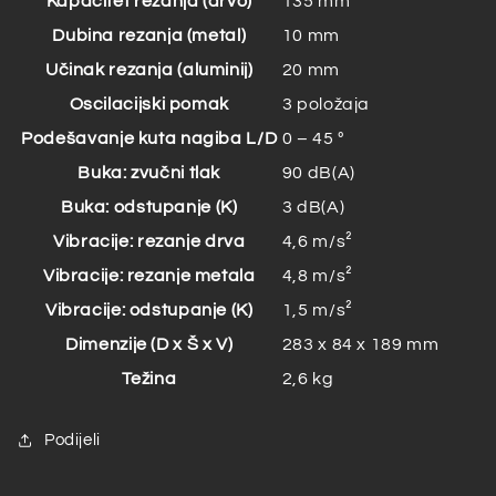
Kapacitet rezanja (drvo)
135 mm
Dubina rezanja (metal)
10 mm
Učinak rezanja (aluminij)
20 mm
Oscilacijski pomak
3 položaja
Podešavanje kuta nagiba L/D
0 – 45 º
Buka: zvučni tlak
90 dB(A)
Buka: odstupanje (K)
3 dB(A)
Vibracije: rezanje drva
4,6 m/s²
Vibracije: rezanje metala
4,8 m/s²
Vibracije: odstupanje (K)
1,5 m/s²
Dimenzije (D x Š x V)
283 x 84 x 189 mm
Težina
2,6 kg
Podijeli