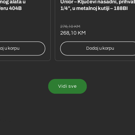
čnog alata u
Unior – Ključevi nasadni, prihva
feru 404B
1/4”, u metalnoj kutiji – 188BI
Redovna
Akcijska
276,10 KM
cijena
cijena
268,10 KM
aj u korpu
Dodaj u korpu
Vidi sve
enziju