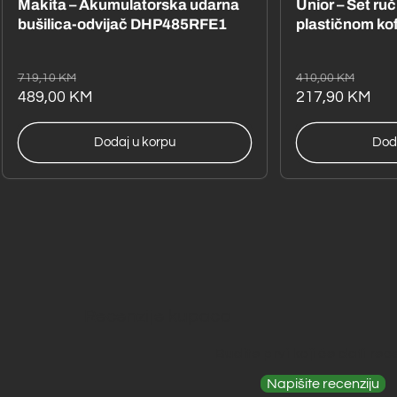
Makita – Akumulatorska udarna
Unior – Set ru
bušilica-odvijač DHP485RFE1
plastičnom ko
Redovna
Akcijska
Redovna
Akcijska
719,10 KM
410,00 KM
cijena
cijena
489,00 KM
cijena
cijena
217,90 KM
Dodaj u korpu
Dod
Recenzije kupaca
Budite prvi koji će dati rec
Napišite recenziju