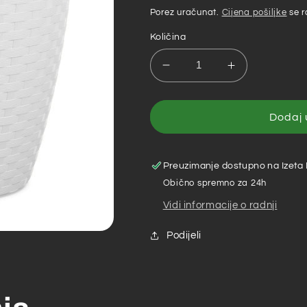
cijena
Porez uračunat.
Cijena pošiljke
se r
Količina
Smanji
Povećaj
količinu
količinu
za
za
Vaza
Vaza
Dodaj 
Natural
Natural
29×26,5
29×26,5
Bijela
Bijela
Preuzimanje dostupno na
Izeta
Obično spremno za 24h
Vidi informacije o radnji
Podijeli