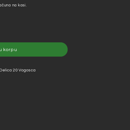
ačuna na kasi.
u korpu
 Delica 20 Vogosca