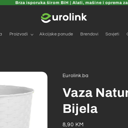
Brza isporuka širom BiH | Alati, mašine i oprema za do
a
Proizvodi
Akcijske ponude
Brendovi
Savjeti
Eurolink.ba
Vaza Natu
Bijela
Redovna
8,90 KM