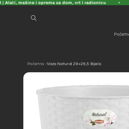
Pređi
Alati, mašine i oprema za dom, vrt i radionicu
na
sadržaj
Početn
Početna
Vaza Natural 29×26,5 Bijela
Pređi na
informacije
o
proizvodu