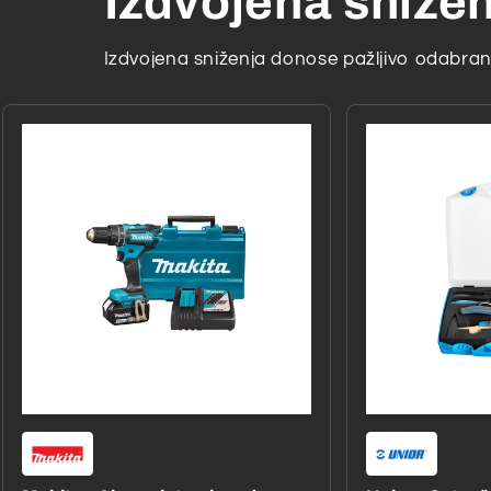
Izdvojena sniže
Izdvojena sniženja donose pažljivo odabrane