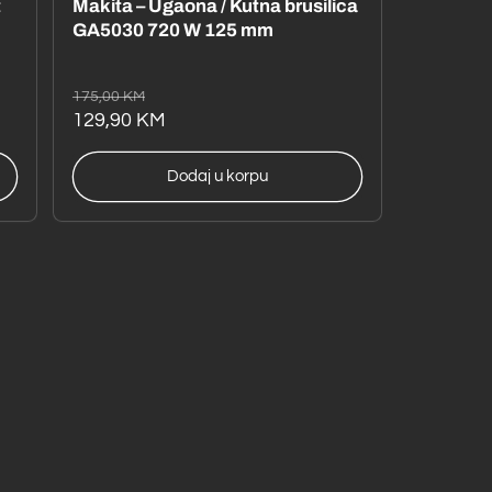
t
Makita – Ugaona / Kutna brusilica
GA5030 720 W 125 mm
Redovna
Akcijska
175,00 KM
cijena
cijena
129,90 KM
Dodaj u korpu