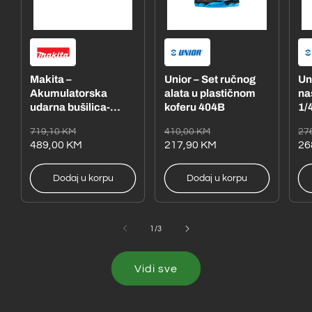
Makita –
Unior – Set ručnog
Un
Akumulatorska
alata u plastičnom
na
udarna bušilica-
koferu 404B
1/4
odvijač
– 
Redovna
Akcijska
Redovna
Akcijska
Re
Ak
719,10 KM
410,00 KM
27
DHP485RFE1
cijena
cijena
489,00 KM
cijena
cijena
217,90 KM
ci
ci
26
Dodaj u korpu
Dodaj u korpu
od
1
/
3
Vidi sve
Recenzije kupaca