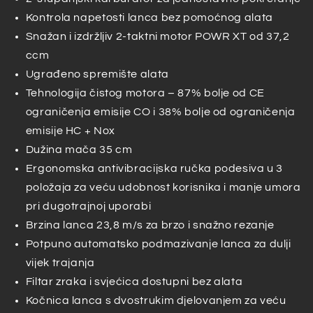
RCS3835T
RCS3835T
Kontrola napetosti lanca bez pomoćnog alata
Snažan i izdržljiv 2-taktni motor POWR XT od 37,2
ccm
Ugrađeno spremište alata
Tehnologija čistog motora – 87% bolje od CE
ograničenja emisije CO i 38% bolje od ograničenja
emisije HC + Nox
Dužina mača 35 cm
Ergonomska antivibracijska ručka podesiva u 3
položaja za veću udobnost korisnika i manje umora
pri dugotrajnoj uporabi
Brzina lanca 23,8 m/s za brzo i snažno rezanje
Potpuno automatsko podmazivanje lanca za dulji
vijek trajanja
Filtar zraka i svjećica dostupni bez alata
Kočnica lanca s dvostrukim djelovanjem za veću