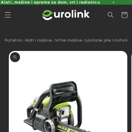
Pređi
lati, mašine i oprema za dom, vrt i radionicu
na
sadržaj
Korpa
Početna
Alati i mašine
Vrtne mašine
Lančane pile i motorke
Pređi na
informacije
o
proizvodu