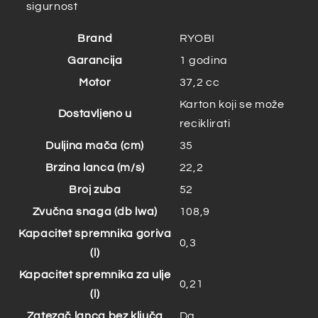
sigurnost
Brand
RYOBI
Garancija
1 godina
Motor
37,2 cc
Karton koji se može
Dostavljeno u
reciklirati
Duljina mača (cm)
35
Brzina lanca (m/s)
22,2
Broj zuba
52
Zvučna snaga (db lwa)
108,9
Kapacitet spremnika goriva
0,3
(l)
Kapacitet spremnika za ulje
0,21
(l)
Zatezač lanca bez ključa
Da