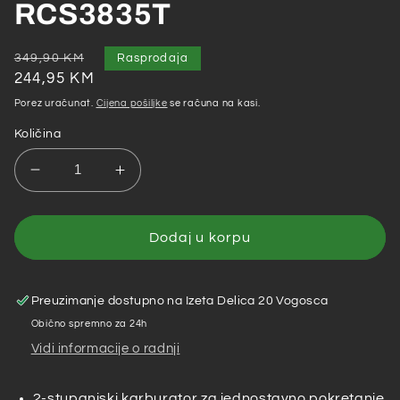
RCS3835T
Redovna
Akcijska
349,90 KM
Rasprodaja
cijena
cijena
244,95 KM
Porez uračunat.
Cijena pošiljke
se računa na kasi.
Količina
Smanji
Povećaj
količinu
količinu
za
za
Ryobi
Ryobi
Dodaj u korpu
–
–
Benzinska
Benzinska
motorna
motorna
Preuzimanje dostupno na
Izeta Delica 20 Vogosca
pila
pila
Obično spremno za 24h
37,2
37,2
Vidi informacije o radnji
ccm
ccm
35
35
cm
cm
2-stupanjski karburator za jednostavno pokretanje