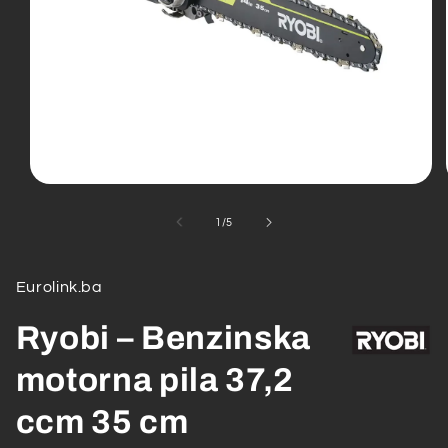
Open
media
1
od
1
/
5
in
modal
Eurolink.ba
Ryobi – Benzinska
motorna pila 37,2
ccm 35 cm