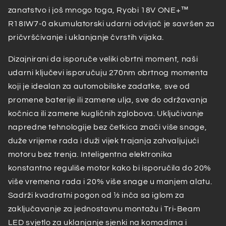
zanatstvo i još mnogo toga, Ryobi 18V ONE+™
R18IW7-0 akumulatorski udarni odvijač je savršen za
pričvršćivanje i uklanjanje čvrstih vijaka.
Dizajnirani da isporuče veliki obrtni moment, naši
udarni ključevi isporučuju 270nm obrtnog momenta
koji je idealan za automobilske zadatke, sve od
promene baterije ili zamene ulja, sve do održavanja
kočnica ili zamene kugličnih zglobova. Uključivanje
napredne tehnologije bez četkica znači više snage,
duže vrijeme rada i duži vijek trajanja zahvaljujući
motoru bez trenja. Inteligentna elektronika
konstantno reguliše motor kako bi isporučila do 20%
više vremena rada i 20% više snage u manjem alatu.
Sadrži kvadratni pogon od ½ inča sa iglom za
zaključavanje za jednostavnu montažu i Tri-Beam
LED svjetlo za uklanjanje sjenki na komadima i