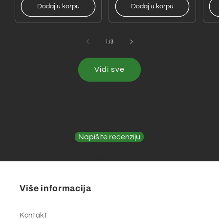
Dodaj u korpu
Dodaj u korpu
od
1
/
3
Vidi sve
Recenzije kupaca
Budite prvi koji će dati recenziju
Napišite recenziju
Nema pronađenih elemenata
Više informacija
Kontakt