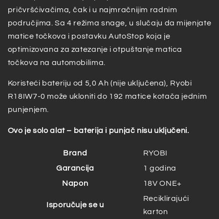
pričvršćivačima, čak i u najmračnijim radnim
područjima. Sa 4 režima snage, u slučaju da mijenjate
matice točkova i postavku AutoStop koja je
optimizovana za zatezanje i otpuštanje matica
točkova na automobilima.
Koristeći bateriju od 5,0 Ah (nije uključena), Ryobi
R18IW7-0 može ukloniti do 192 matice kotača jednim
punjenjem.
Ovo je solo alat – baterija i punjač nisu uključeni.
Brand
RYOBI
Garancija
1 godina
Napon
18V ONE+
Reciklirajući
Isporučuje se u
karton