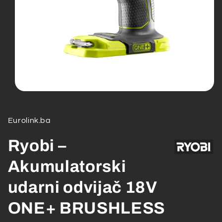
Open
media
1
in
Eurolink.ba
modal
Ryobi –
Akumulatorski
udarni odvijač 18V
ONE+ BRUSHLESS