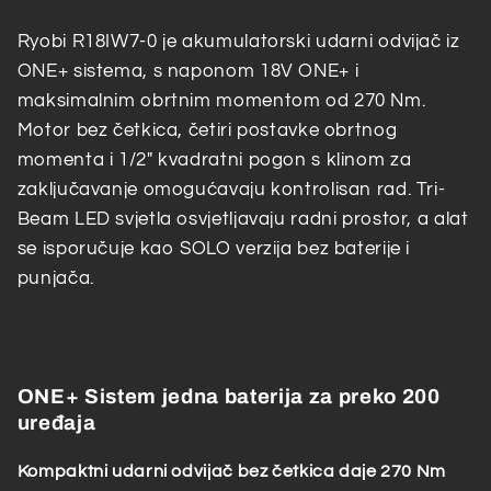
BRUSHLESS
BRUSHLESS
270
270
Ryobi R18IW7-0 je akumulatorski udarni odvijač iz
Nm
Nm
ONE+ sistema, s naponom 18V ONE+ i
R18IW7-
R18IW7-
maksimalnim obrtnim momentom od 270 Nm.
0
0
Motor bez četkica, četiri postavke obrtnog
SOLO
SOLO
momenta i 1/2" kvadratni pogon s klinom za
zaključavanje omogućavaju kontrolisan rad. Tri-
Beam LED svjetla osvjetljavaju radni prostor, a alat
se isporučuje kao SOLO verzija bez baterije i
punjača.
ONE+ Sistem jedna baterija za preko 200
uređaja
Kompaktni udarni odvijač bez četkica daje 270 Nm