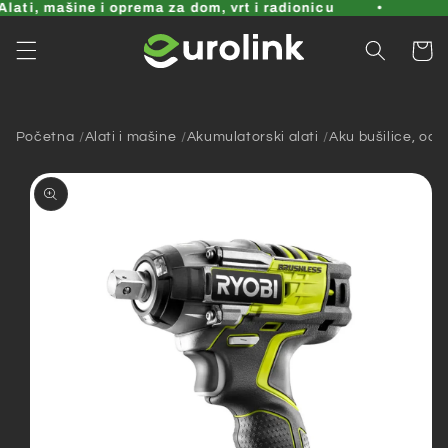
Pređi
ati, mašine i oprema za dom, vrt i radionicu
na
sadržaj
Korpa
Početna
Alati i mašine
Akumulatorski alati
Aku bušilice, odvi
Pređi na
informacije
o
proizvodu