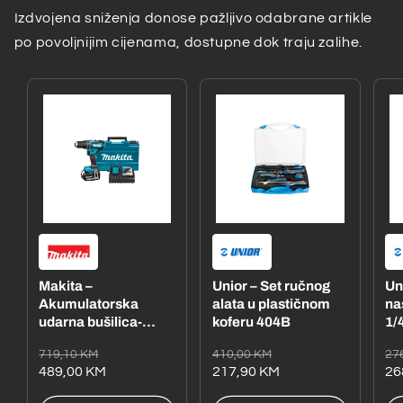
Izdvojena sniženja donose pažljivo odabrane artikle
po povoljnijim cijenama, dostupne dok traju zalihe.
Makita –
Unior – Set ručnog
Un
Akumulatorska
alata u plastičnom
na
udarna bušilica-
koferu 404B
1/4
odvijač
– 
Redovna
Akcijska
Redovna
Akcijska
Re
Ak
719,10 KM
410,00 KM
27
DHP485RFE1
cijena
cijena
489,00 KM
cijena
cijena
217,90 KM
ci
ci
26