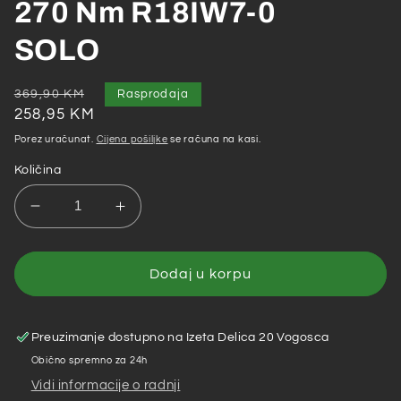
270 Nm R18IW7-0
SOLO
Redovna
Akcijska
369,90 KM
Rasprodaja
cijena
cijena
258,95 KM
Porez uračunat.
Cijena pošiljke
se računa na kasi.
Količina
Smanji
Povećaj
količinu
količinu
za
za
Ryobi
Ryobi
Dodaj u korpu
–
–
Akumulatorski
Akumulatorski
udarni
udarni
Preuzimanje dostupno na
Izeta Delica 20 Vogosca
odvijač
odvijač
Obično spremno za 24h
18V
18V
Vidi informacije o radnji
ONE+
ONE+