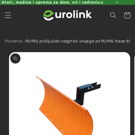
Pređi
Alati, mašine i oprema za dom, vrt i radionicu
na
sadržaj
Korpa
Početna
RURIS priključak razgrtač snijega za RURIS freze 8
Pređi na
informacije
o
proizvodu