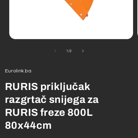
Open
media
1
od
1
/
2
in
modal
Eurolink.ba
RURIS priključak
razgrtač snijega za
RURIS freze 800L
80x44cm