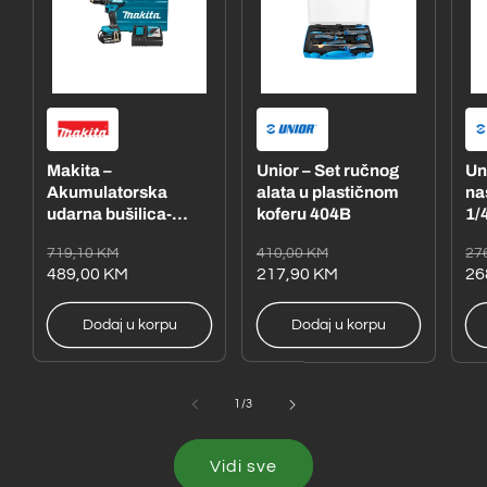
Makita –
Unior – Set ručnog
Un
Akumulatorska
alata u plastičnom
na
udarna bušilica-
koferu 404B
1/4
odvijač
– 
Redovna
Akcijska
Redovna
Akcijska
Re
Ak
719,10 KM
410,00 KM
27
DHP485RFE1
cijena
cijena
489,00 KM
cijena
cijena
217,90 KM
ci
ci
26
Dodaj u korpu
Dodaj u korpu
od
1
/
3
Vidi sve