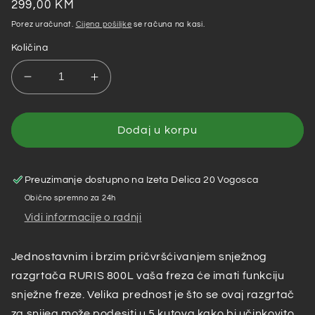
Redovna
299,00 KM
cijena
Porez uračunat.
Cijena pošiljke
se računa na kasi.
Količina
Smanji
Povećaj
količinu
količinu
za
za
RURIS
RURIS
Dodaj u korpu
priključak
priključak
razgrtač
razgrtač
snijega
snijega
Preuzimanje dostupno na
Izeta Delica 20 Vogosca
za
za
Obično spremno za 24h
RURIS
RURIS
Vidi informacije o radnji
freze
freze
800L
800L
80x44cm
80x44cm
Jednostavnim i brzim pričvršćivanjem snježnog
razgrtača RURIS 800L vaša freza će imati funkciju
snježne freze. Velika prednost je što se ovaj razgrtač
za snijeg može podesiti u 5 kutova kako bi učinkovito