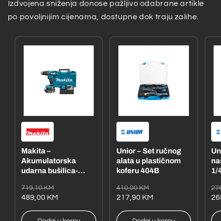
Izdvojena sniženja donose pažljivo odabrane artikle
po povoljnijim cijenama, dostupne dok traju zalihe.
Makita –
Unior – Set ručnog
Un
Akumulatorska
alata u plastičnom
na
udarna bušilica-
koferu 404B
1/4
odvijač
– 
Redovna
Akcijska
Redovna
Akcijska
Re
Ak
719,10 KM
410,00 KM
27
DHP485RFE1
cijena
cijena
489,00 KM
cijena
cijena
217,90 KM
ci
ci
26