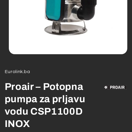
Open
media
1
in
Eurolink.ba
modal
Proair – Potopna
pumpa za prljavu
vodu CSP1100D
INOX