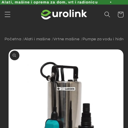
Pređi
Alati, mašine i oprema za dom, vrt i radionicu
na
sadržaj
Korpa
Početna
Alati i mašine
Vrtne mašine
Pumpe za vodu i hidrofo
Pređi na
informacije
o
proizvodu