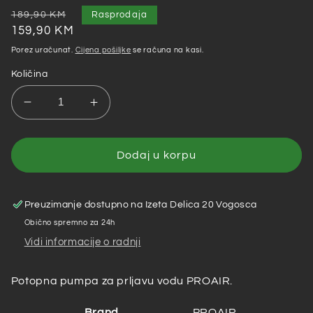
Redovna
Akcijska
189,90 KM
Rasprodaja
cijena
cijena
159,90 KM
Porez uračunat.
Cijena pošiljke
se računa na kasi.
Količina
Smanji
Povećaj
količinu
količinu
za
za
Proair
Proair
Dodaj u korpu
–
–
Potopna
Potopna
pumpa
pumpa
Preuzimanje dostupno na
Izeta Delica 20 Vogosca
za
za
Obično spremno za 24h
prljavu
prljavu
Vidi informacije o radnji
vodu
vodu
CSP1100D
CSP1100D
INOX
INOX
Potopna pumpa za prljavu vodu PROAIR.
Brand
PROAIR