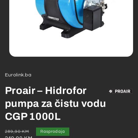
Open
media
1
in
Eurolink.ba
modal
Proair – Hidrofor
pumpa za čistu vodu
CGP 1000L
Redovna
Akcijska
289,90 KM
Rasprodaja