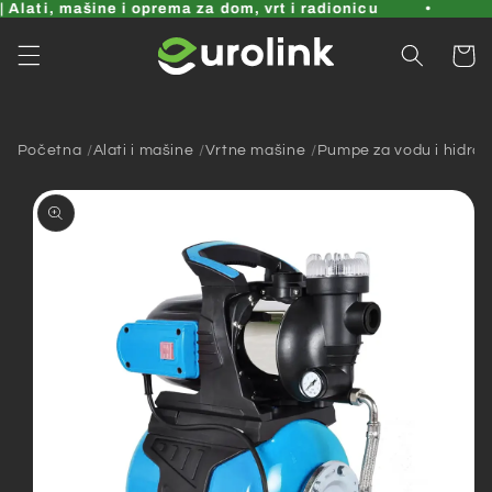
Pređi
Alati, mašine i oprema za dom, vrt i radionicu
na
sadržaj
Korpa
Početna
Alati i mašine
Vrtne mašine
Pumpe za vodu i hidrofo
Pređi na
informacije
o
proizvodu