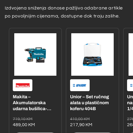
Izdvojena sniženja donose pažljivo odabrane artikle
po povoljnijim cijenama, dostupne dok traju zalihe.
Makita –
Unior – Set ručnog
Un
Akumulatorska
alata u plastičnom
na
udarna bušilica-
koferu 404B
1/4
odvijač
– 
Redovna
Akcijska
Redovna
Akcijska
Re
Ak
719,10 KM
410,00 KM
27
DHP485RFE1
cijena
cijena
489,00 KM
cijena
cijena
217,90 KM
ci
ci
26