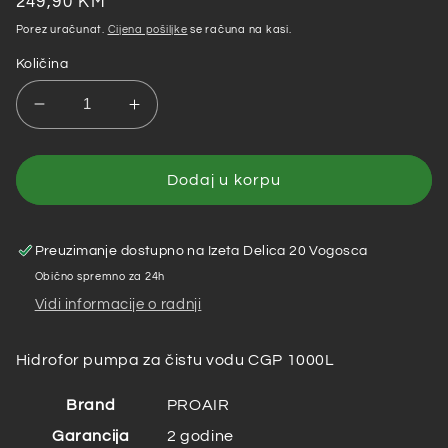
cijena
cijena
249,90 KM
Porez uračunat.
Cijena pošiljke
se računa na kasi.
Količina
Smanji
Povećaj
količinu
količinu
za
za
Proair
Proair
Dodaj u korpu
–
–
Hidrofor
Hidrofor
pumpa
pumpa
Preuzimanje dostupno na
Izeta Delica 20 Vogosca
za
za
Obično spremno za 24h
čistu
čistu
Vidi informacije o radnji
vodu
vodu
CGP
CGP
1000L
1000L
Hidrofor pumpa za čistu vodu CGP 1000L
Brand
PROAIR
Garancija
2 godine