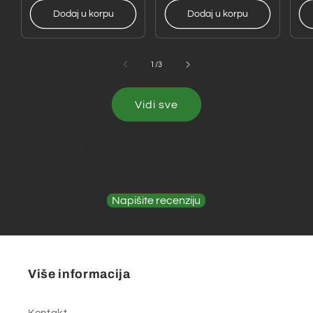
Dodaj u korpu
Dodaj u korpu
od
1
/
3
Vidi sve
Recenzije kupaca
Budite prvi koji će dati recenziju
Napišite recenziju
Nema pronađenih elemenata
Više informacija