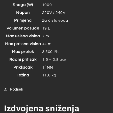
Snaga (W)
1000
Napon
220V / 240V
Primjena
Za čistu vodu
Volumen posude
19 L
Max usisna visina
7 m
Max potisna visina
44 m
Max protok
3.500 l/h
Radni pritisak
1,5 – 2,8 bar
Priključak
1˝ NN
Težina
11,8 kg
Podijeli
Izdvojena sniženja