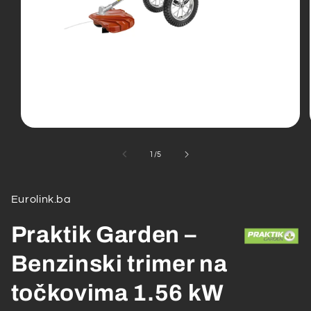
Open
media
1
od
1
/
5
in
modal
Eurolink.ba
Praktik Garden –
Benzinski trimer na
točkovima 1.56 kW