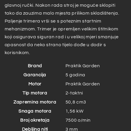
glavnoj ručki. Nakon rada stroj je moguće sklopiti
tako da zauzima malo mjesta prilikom skladištenja.
Paljenje trimera vrši se s poteznim startnim
mehanizmom. Trimer je opremljen velikim štitnikom
koji osigurava siguran rad i u velikoj mjeri smanjuje
opasnost da neko strano tijelo dođe u dodir s
korisnikom.
Brand
Praktik Garden
Garancija
5 godina
Motor
Praktik Garden
Tip motora
2-taktni
Zapremina motora
50,8 cm3
Snaga motora
1,56 kW
Broj okretaja
7500 o/min
Debljina niti
3 mm