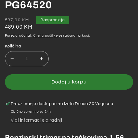
PG64520
Redovna
Akcijska
537,90 KM
Rasprodaja
cijena
cijena
489,00 KM
Porez uračunat.
Cijena pošiljke
se računa na kasi.
Količina
Smanji
Povećaj
količinu
količinu
za
za
Praktik
Praktik
Dodaj u korpu
Garden
Garden
–
–
Benzinski
Benzinski
Preuzimanje dostupno na
Izeta Delica 20 Vogosca
trimer
trimer
Obično spremno za 24h
na
na
Vidi informacije o radnji
točkovima
točkovima
1.56
1.56
kW
kW
Benzinski trimer na točkovima 1.56