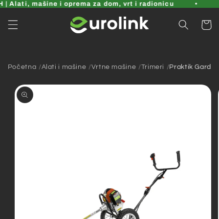
Pređi
 Alati, mašine i oprema za dom, vrt i radionicu
na
sadržaj
Korpa
Početna
Alati i mašine
Vrtne mašine
Trimeri
Praktik Garde
Pređi na
informacije
o
proizvodu