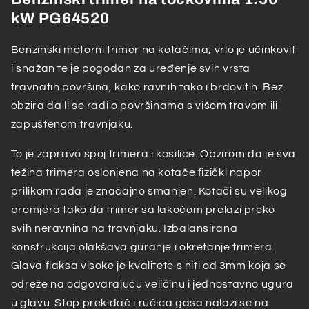
PG64520
PG64520
kW PG64520
Benzinski motorni trimer na kotačima, vrlo je učinkovit
i snažan te je pogodan za uređenje svih vrsta
travnatih površina, kako ravnih tako i brdovitih. Bez
obzira da li se radi o površinama s višom travom ili
zapuštenom travnjaku.
To je zapravo spoj trimera i kosilice. Obzirom da je sva
težina trimera oslonjena na kotače fizički napor
prilikom rada je značajno smanjen. Kotači su velikog
promjera tako da trimer sa lakoćom prelazi preko
svih neravnina na travnjaku. Izbalansirana
konstrukcija olakšava guranje i okretanje trimera.
Glava flaksa visoke je kvalitete s niti od 3mm koja se
odreže na odgovarajuću veličinu i jednostavno ugura
u glavu. Stop prekidač i ručica gasa nalazi se na