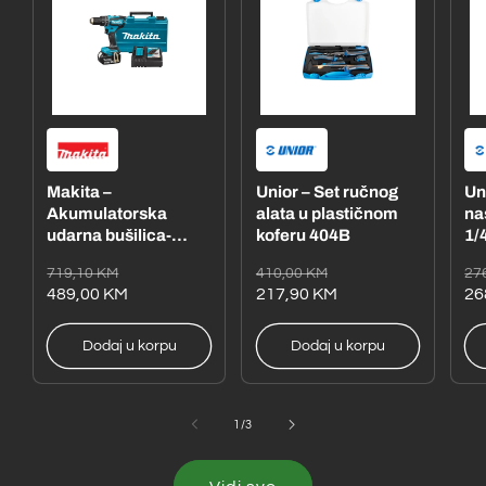
Makita –
Unior – Set ručnog
Un
Akumulatorska
alata u plastičnom
na
udarna bušilica-
koferu 404B
1/4
odvijač
– 
Redovna
Akcijska
Redovna
Akcijska
Re
Ak
719,10 KM
410,00 KM
27
DHP485RFE1
cijena
cijena
489,00 KM
cijena
cijena
217,90 KM
ci
ci
26
Dodaj u korpu
Dodaj u korpu
od
1
/
3