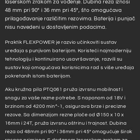
laserskom zrakom za vođenje. Dubina reza iznosi
Ø150
Ø150
x
x
48 mm pri 90° i 36 mm pri 45°, što omogućava
10
10
prilagođavanje različitim rezovima. Baterija i punjač
x
x
nisu navedeni u dostavljenim podacima.
16mm
16mm
24T
24T
Praktik FLEXPOWER je razvio učinkoviti sustav
SOLO
SOLO
uređaja s punjivom baterijom. Koristeći najmoderniju
tehnologiju i kontinuirano usavršavanje, razvili su
sustav koji omogućava korisnicima rad s više uređaja
pokretanih istom baterijom.
Aku kružna pila PTQ061 pruža izvrsnu mobilnost i
snagu za vaše rezne potrebe. S naponom od 18V i
brzinom od 4200 min^-1, osigurava brze i precizne
rezove. Sa dimenzijom rezne ploče od Ø150 x 10 x
16mm i 24T, pruža izvrsnu oštrinu i trajnost. Dubina
reza od 48mm pri 90° i 36mm pri 45° omogućuje širok
raspon primjena. S dodanom laserskom zrakom za