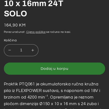
10 x 16mm 24T
SOLO
Redovna
164,90 KM
cijena
Porez uračunat.
Cijena pošiljke
se računa na kasi.
Količina
Smanji
Povećaj
količinu
količinu
za
za
Praktik
Praktik
Dodaj u korpu
–
–
Akumulatorska
Akumulatorska
Praktik PTQ061 je akumulatorska ručna kružna
ručna
ručna
kružna
kružna
pila iz FLEXPOWER sustava, s naponom od 18V i
pila
pila
brzinom od 4200 min⁻¹. Opremljena je reznom
PTQ061
PTQ061
pločom dimenzija Ø150 x 10 x 16 mm s 24 zuba i
18V
18V