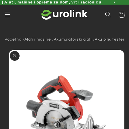
Pređi
 Alati, mašine i oprema za dom, vrt i radionicu
na
sadržaj
Korpa
Početna
Alati i mašine
Akumulatorski alati
Aku pile, testere i
Pređi na
informacije
o
proizvodu