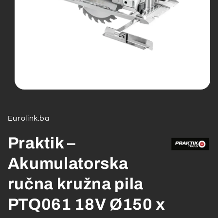
Open
media
1
in
Eurolink.ba
modal
Praktik –
Akumulatorska
ručna kružna pila
PTQ061 18V Ø150 x