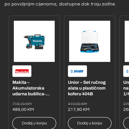
po povoljnijim cijenama, dostupne dok traju zalihe.
Makita –
Unior – Set ručnog
Un
Akumulatorska
alata u plastičnom
na
udarna bušilica-
koferu 404B
1/4
odvijač
– 
Redovna
Akcijska
Redovna
Akcijska
Re
Ak
719,10 KM
410,00 KM
27
DHP485RFE1
cijena
cijena
489,00 KM
cijena
cijena
217,90 KM
ci
ci
26
Dodaj u korpu
Dodaj u korpu