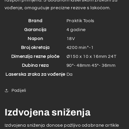
vođenje, omogućuje precizne rezove s lakoćom.
Brand
Praktik Tools
Garancija
4 godine
Napon
18V
Broj okretaja
4200 min^-1
Dimenzija rezne ploče
Ø150 x 10 x 16mm 24T
Dubina reza
90°- 48mm 45°- 36mm
Laserska zraka za vođenje
Da
Podijeli
Izdvojena sniženja
Izdvojena sniženja donose pažljivo odabrane artikle