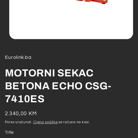
Open
media
1
in
Eurolink.ba
modal
MOTORNI SEKAC
BETONA ECHO CSG-
7410ES
Redovna
2.340,00 KM
cijena
Porez uračunat.
Cijena pošiljke
se računa na kasi.
Title