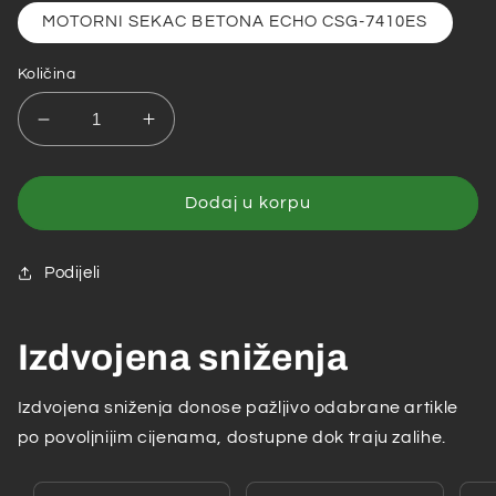
MOTORNI SEKAC BETONA ECHO CSG-7410ES
Količina
Smanji
Povećaj
količinu
količinu
za
za
MOTORNI
MOTORNI
Dodaj u korpu
SEKAC
SEKAC
BETONA
BETONA
ECHO
ECHO
Podijeli
CSG-
CSG-
7410ES
7410ES
Izdvojena sniženja
Izdvojena sniženja donose pažljivo odabrane artikle
po povoljnijim cijenama, dostupne dok traju zalihe.