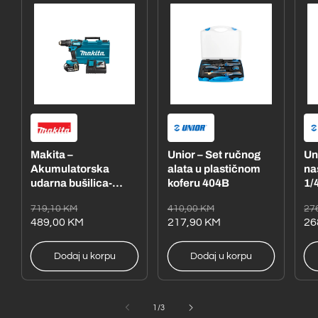
Makita –
Unior – Set ručnog
Un
Akumulatorska
alata u plastičnom
na
udarna bušilica-
koferu 404B
1/4
odvijač
– 
Redovna
Akcijska
Redovna
Akcijska
Re
Ak
719,10 KM
410,00 KM
27
DHP485RFE1
cijena
cijena
489,00 KM
cijena
cijena
217,90 KM
ci
ci
26
Dodaj u korpu
Dodaj u korpu
od
1
/
3