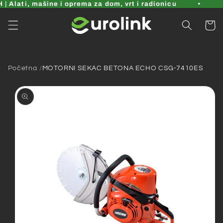
Pređi
| Alati, mašine i oprema za dom, vrt i radionicu
na
sadržaj
Korpa
Početna
MOTORNI SEKAC BETONA ECHO CSG-7410ES
Pređi na
informacije
o
proizvodu