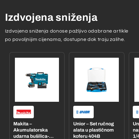
Izdvojena sniženja
Izdvojena sniženja donose pažljivo odabrane artikle
po povoljnijim cijenama, dostupne dok traju zalihe.
Makita –
Unior – Set ručnog
Un
Akumulatorska
alata u plastičnom
na
udarna bušilica-
koferu 404B
1/4