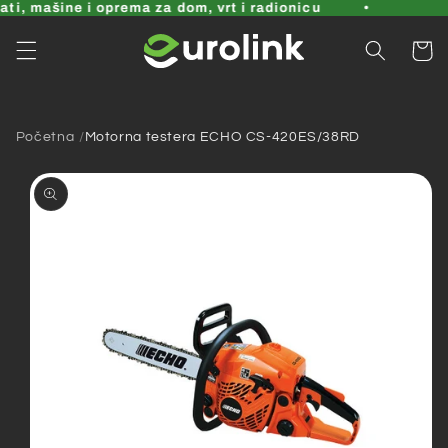
Pređi
ti, mašine i oprema za dom, vrt i radionicu
na
sadržaj
Korpa
Početna
Motorna testera ECHO CS-420ES/38RD
Pređi na
informacije
o
proizvodu