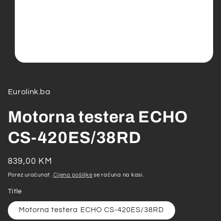
Open
media
1
in
Eurolink.ba
modal
Motorna testera ECHO
CS-420ES/38RD
Redovna
839,00 KM
cijena
Porez uračunat.
Cijena pošiljke
se računa na kasi.
Title
Motorna testera ECHO CS-420ES/38RD