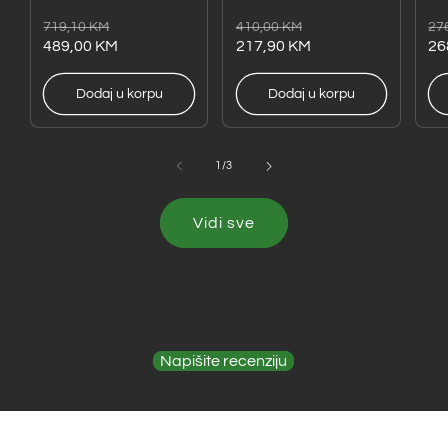
odvijač
– 
Redovna
Akcijska
Redovna
Akcijska
Re
Ak
719,10 KM
410,00 KM
27
DHP485RFE1
cijena
cijena
489,00 KM
cijena
cijena
217,90 KM
ci
ci
26
Dodaj u korpu
Dodaj u korpu
od
1
/
3
Vidi sve
Recenzije kupaca
Budite prvi koji će dati recenziju
Napišite recenziju
Nema pronađenih elemenata