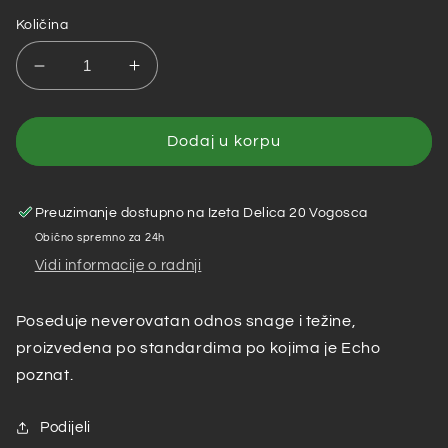
Količina
Smanji
Povećaj
količinu
količinu
za
za
Motorna
Motorna
Dodaj u korpu
testera
testera
ECHO
ECHO
CS-
CS-
Preuzimanje dostupno na
Izeta Delica 20 Vogosca
420ES/38RD
420ES/38RD
Obično spremno za 24h
Vidi informacije o radnji
Poseduje neverovatan odnos snage i težine,
proizvedena po standardima po kojima je Echo
poznat.
Podijeli