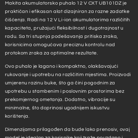
Makita akumulatorsko puhalo 12 V CXT UB101DZ je
praktičan i efikasan alat dizajniran za razne zadatke
čišćenja. Radi na 12 V Li-ion akumulatorima različitih
kapaciteta, pružajući fleksibilnost i dugotrajnost u
radu. Sa tri stupnja podešavanja pritiska zraka,
korisnicima omogućava preciznu kontrolu nad
protokom zraka za optimalne rezultate.
Ovo puhalo je lagano i kompaktno, olakšavajući
rukovanje i upotrebu na različitim mjestima. Proizvodi
umjerenu razinu buke, što ga čini pogodnim za
upotrebu u stambenim i poslovnim prostorima bez
prekomjernog ometanja. Dodatno, vibracije su
minimalne, što doprinosi ugodnijem iskustvu
korištenja.
Dimenzijama prilagođen da bude lako prenosiv, ovaj
model je idealan za korisnike koji traže pouzdano i