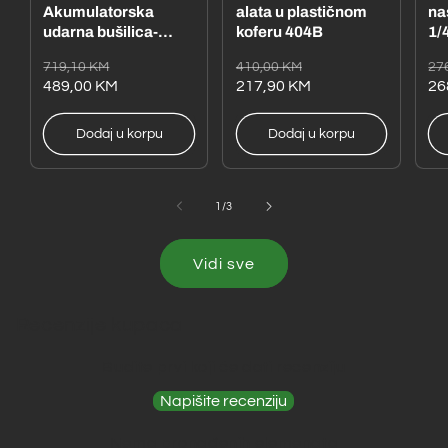
Akumulatorska
alata u plastičnom
na
udarna bušilica-
koferu 404B
1/4
odvijač
– 
Redovna
Akcijska
Redovna
Akcijska
Re
Ak
719,10 KM
410,00 KM
27
DHP485RFE1
cijena
cijena
489,00 KM
cijena
cijena
217,90 KM
ci
ci
26
Dodaj u korpu
Dodaj u korpu
od
1
/
3
Vidi sve
Recenzije kupaca
Budite prvi koji će dati recenziju
Napišite recenziju
Nema pronađenih elemenata