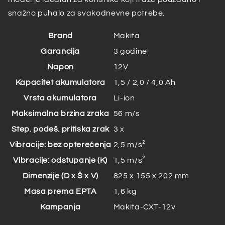
snažno puhalo za svakodnevne potrebe.
Brand
Makita
Garancija
3 godine
Napon
12V
Kapacitet akumulatora
1,5 / 2,0 / 4,0 Ah
Vrsta akumulatora
Li-ion
Maksimalna brzina zraka
56 m/s
Step. podeš. pritiska zrak
3 x
Vibracije: bez opterećenja
2,5 m/s²
Vibracije: odstupanje (K)
1,5 m/s²
Dimenzije (D x Š x V)
825 x 155 x 202 mm
Masa prema EPTA
1,6 kg
Kampanja
Makita-CXT-12v