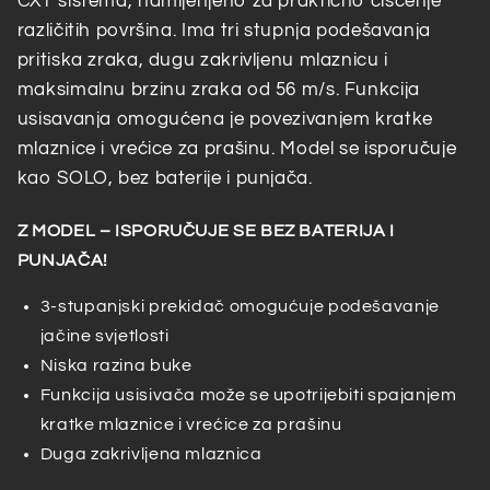
CXT sistema, namijenjeno za praktično čišćenje
različitih površina. Ima tri stupnja podešavanja
pritiska zraka, dugu zakrivljenu mlaznicu i
maksimalnu brzinu zraka od 56 m/s. Funkcija
usisavanja omogućena je povezivanjem kratke
mlaznice i vrećice za prašinu. Model se isporučuje
kao SOLO, bez baterije i punjača.
Z MODEL – ISPORUČUJE SE BEZ BATERIJA I
PUNJAČA!
3-stupanjski prekidač omogućuje podešavanje
jačine svjetlosti
Niska razina buke
Funkcija usisivača može se upotrijebiti spajanjem
kratke mlaznice i vrećice za prašinu
Duga zakrivljena mlaznica