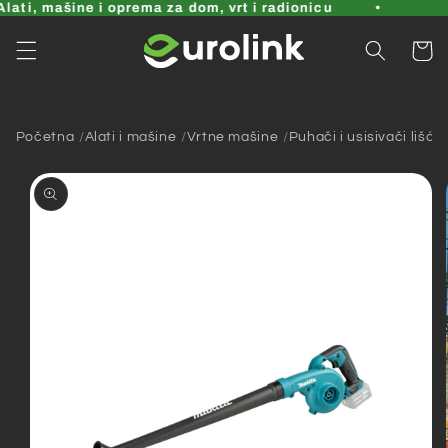
Pređi
ati, mašine i oprema za dom, vrt i radionicu
na
sadržaj
Korpa
Početna
Alati i mašine
Vrtne mašine
Puhači i usisivači lišća
Pređi na
informacije
o
proizvodu