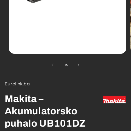
Open
media
1
od
1
/
5
in
modal
Eurolink.ba
Makita –
Akumulatorsko
puhalo UB101DZ