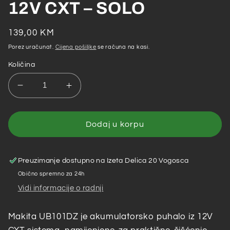
12V CXT – SOLO
Redovna
139,00 KM
cijena
Porez uračunat.
Cijena pošiljke
se računa na kasi.
Količina
Smanji
Povećaj
količinu
količinu
za
za
Makita
Makita
Dodaj u korpu
–
–
Akumulatorsko
Akumulatorsko
puhalo
puhalo
Preuzimanje dostupno na
Izeta Delica 20 Vogosca
UB101DZ
UB101DZ
Obično spremno za 24h
12V
12V
Vidi informacije o radnji
CXT
CXT
–
–
SOLO
SOLO
Makita UB101DZ je akumulatorsko puhalo iz 12V