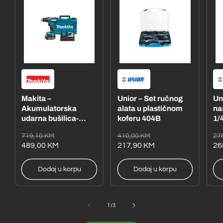
Makita –
Unior – Set ručnog
Un
Akumulatorska
alata u plastičnom
na
udarna bušilica-
koferu 404B
1/4
odvijač
– 
Redovna
Akcijska
Redovna
Akcijska
Re
Ak
719,10 KM
410,00 KM
27
DHP485RFE1
cijena
cijena
489,00 KM
cijena
cijena
217,90 KM
ci
ci
26
Dodaj u korpu
Dodaj u korpu
od
1
/
3