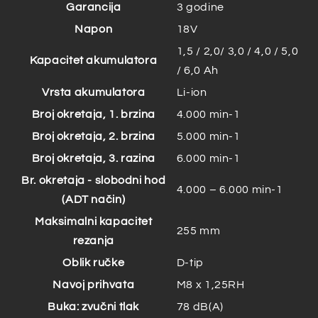
Garancija
3 godine
Napon
18V
1,5 / 2,0/ 3,0 / 4,0 / 5,0
Kapacitet akumulatora
/ 6,0 Ah
Vrsta akumulatora
Li-ion
Broj okretaja, 1. brzina
4.000 min-1
Broj okretaja, 2. brzina
5.000 min-1
Broj okretaja, 3. razina
6.000 min-1
Br. okretaja - slobodni hod
4.000 – 6.000 min-1
(ADT način)
Maksimalni kapacitet
255 mm
rezanja
Oblik ručke
D-tip
Navoj prihvata
M8 x 1,25RH
Buka: zvučni tlak
78 dB(A)