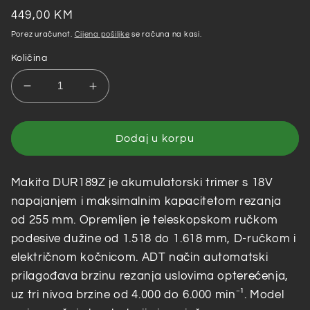
Redovna
449,00 KM
cijena
Porez uračunat.
Cijena pošiljke
se računa na kasi.
Količina
Smanji
Povećaj
količinu
količinu
za
za
Makita
Makita
Dodaj u korpu
–
–
Akumulatorski
Akumulatorski
Makita DUR189Z je akumulatorski trimer s 18V
trimer
trimer
DUR189Z
DUR189Z
napajanjem i maksimalnim kapacitetom rezanja
od 255 mm. Opremljen je teleskopskom ručkom
podesive dužine od 1.518 do 1.618 mm, D-ručkom i
električnom kočnicom. ADT način automatski
prilagođava brzinu rezanja uslovima opterećenja,
uz tri nivoa brzine od 4.000 do 6.000 min⁻¹. Model