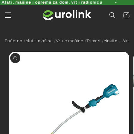
Pređi
Alati, mašine i oprema za dom, vrt i radionicu
na
sadržaj
Korpa
Početna
Alati i mašine
Vrtne mašine
Trimeri
Makita – Akum
Pređi na
informacije
o
proizvodu