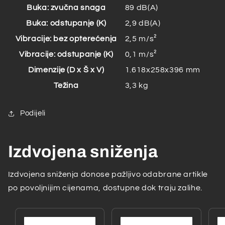
Buka: zvučna snaga
89 dB(A)
Buka: odstupanje (K)
2,9 dB(A)
Vibracije: bez opterećenja
2,5 m/s²
Vibracije: odstupanje (K)
0,1 m/s²
Dimenzije (D x Š x V)
1.618x258x396 mm
Težina
3,3 kg
Podijeli
Izdvojena sniženja
Izdvojena sniženja donose pažljivo odabrane artikle
po povoljnijim cijenama, dostupne dok traju zalihe.