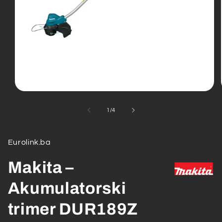
Open
media
1
od
1
/
4
in
modal
Eurolink.ba
Makita –
Akumulatorski
trimer DUR189Z