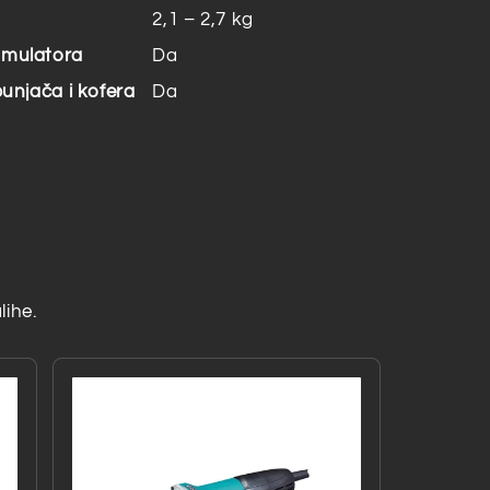
2,1 – 2,7 kg
kumulatora
Da
punjača i kofera
Da
lihe.