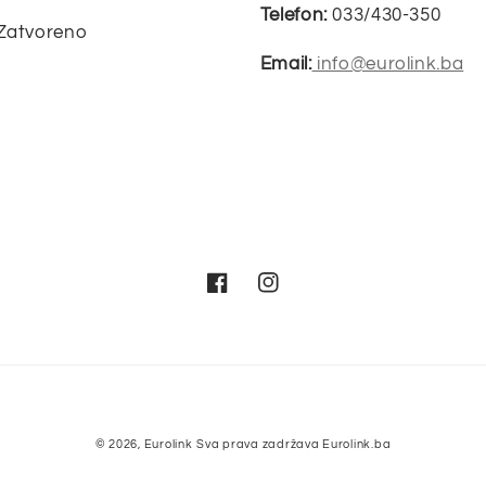
Telefon:
033/430-350
 Zatvoreno
Email:
info@eurolink.ba
Facebook
Instagram
Metode
© 2026,
Eurolink
Sva prava zadržava Eurolink.ba
plaćanja