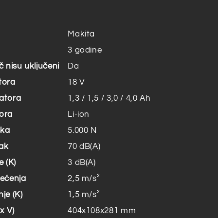
Makita
3 godine
č nisu uključeni
Da
tora
18 V
atora
1,3 / 1,5 / 3,0 / 4,0 Ah
ora
Li-ion
ska
5.000 N
lak
70 dB(A)
 (K)
3 dB(A)
rećenja
2,5 m/s²
je (K)
1,5 m/s²
x V)
404x108x281 mm