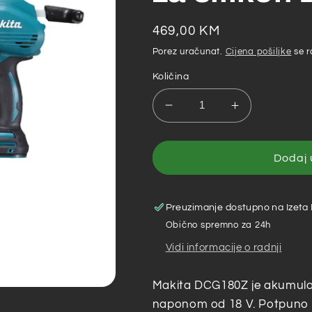
Redovna
469,00 KM
cijena
Porez uračunat.
Cijena pošiljke
se r
Količina
Smanji
Povećaj
količinu
količinu
za
za
Makita
Makita
Dodaj 
–
–
Akumulatorski
Akumulators
pištolj
pištolj
Preuzimanje dostupno na
Izeta
za
za
Obično spremno za 24h
silikon
silikon
Vidi informacije o radnji
DCG180Z
DCG180Z
Makita DCG180Z je akumulator
naponom od 18 V. Potpuno 