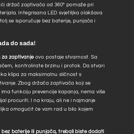
jući držač zaptivača od 360° pomaže pri
rijala. Integrisana LED svjetiljka olakšava
tolj se isporučuje bez baterije, punjača i
ada do sada!
 za zaptivanje
ovo postaje stvarnost. Sa
m, kontrolirate brzinu i protok. Da stvari
pka klipa za maksimalnu sličnost s
ivanje. Zbog držača zaptivača koji se
i ima funkciju prevencije kapanja, nema više
l procuriti. I na kraju, ali ne i najmanje
tiljka omogućit će vam rad u bilo kojem
bez baterije ili punjača, trebali biste dodati