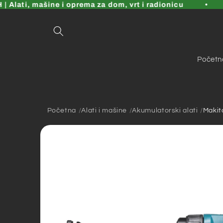
Pređi
lati, mašine i oprema za dom, vrt i radionicu
na
sadržaj
Početn
Početna
Alati i mašine
Akumulatorski alati
Makit
Pređi na
informacije
o
proizvodu