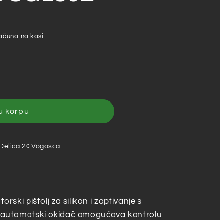
ačuna na kasi.
u korpu
ki
 Delica 20 Vogosca
ski pištolj za silikon i zaptivanje s
automatski okidač omogućava kontrolu