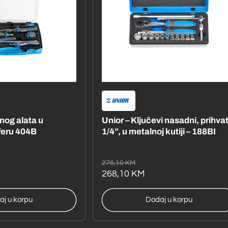
čnog alata u
Unior – Ključevi nasadni, prihva
feru 404B
1/4”, u metalnoj kutiji – 188BI
Redovna
Akcijska
276,10 KM
cijena
cijena
268,10 KM
aj u korpu
Dodaj u korpu