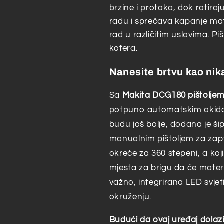
brzine i protoka, dok rotira
radu i sprečava kapanje mate
rad u različitim uslovima. Piš
kofera.
Nanesite brtvu kao nik
Sa
Makita DCG180 pištoljem
potpuno automatskim okidače
budu još bolje, dodana je ši
manualnim pištoljem za zapt
okreće za 360 stepeni, a koj
mjesta za brigu da će materija
važno, integrirana LED svje
okruženju.
Budući da ovaj uređaj dolazi 