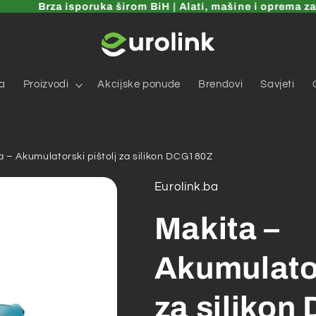
Brza isporuka širom BiH | Alati, mašine i oprema za dom
a
Proizvodi
Akcijske ponude
Brendovi
Savjeti
a – Akumulatorski pištolj za silikon DCG180Z
Eurolink.ba
Makita –
Akumulator
za siliko