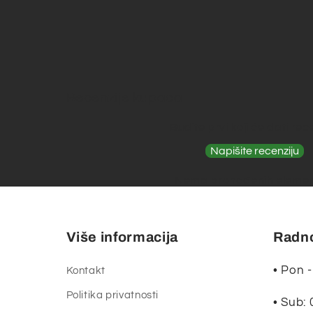
Recenzije kupaca
Budite prvi koji će dati rec
Napišite recenziju
Nema pronađenih eleme
Više informacija
Radno
• Pon -
Kontakt
Politika privatnosti
• Sub: 