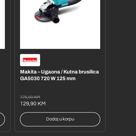
t
Makita – Ugaona / Kutna brusilica
GA5030 720 W 125 mm
Redovna
Akcijska
175,00 KM
cijena
cijena
129,90 KM
Dodaj u korpu