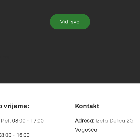
Vidi sve
enziju
nata
 vrijeme:
Kontakt
 Pet: 08:00 - 17:00
Adresa:
Izeta Delića 20
,
Vogošća
08:00 - 16:00