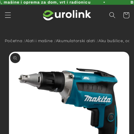
Pređi
 mašine i oprema za dom, vrt i radionicu
Brz
na
sadržaj
Korpa
Početna
Alati i mašine
Akumulatorski alati
Aku bušilice, odvi
Pređi na
informacije
o
proizvodu