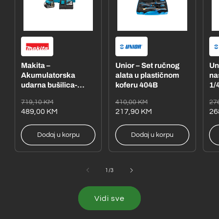
Makita –
Unior – Set ručnog
Un
Akumulatorska
alata u plastičnom
na
udarna bušilica-
koferu 404B
1/4
odvijač
– 
Redovna
Akcijska
Redovna
Akcijska
Re
Ak
719,10 KM
410,00 KM
27
DHP485RFE1
cijena
cijena
489,00 KM
cijena
cijena
217,90 KM
ci
ci
26
Dodaj u korpu
Dodaj u korpu
od
1
/
3
Vidi sve