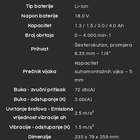
Tip baterije
Li-Ion
Napon baterije
18.0 V
Kapacitet
1.3 / 1.5 / 3.0 / 4.0 Ah
Broj obrtaja
0 – 4.000 min-1
Šesterokutan, promjera
Prihvat
6.35 mm – 1/4“
Kapacitet
Prečnik vijaka
suhomontažnih vijka – 5
mm
Buka - zvučni pritisak
72 db(A)
Buka - odstupanje (K)
3 db(A)
Uvrtanje šrafova - Emisiona
2.5 m/s²
vrijednost vibracije ah
Vibracije - odstupanje (K)
1.5 m/s²
Dimenzije
235 x 79 x 259 mm