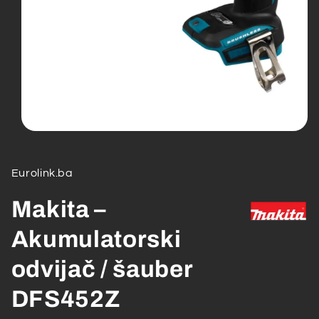
Open
media
1
in
Eurolink.ba
modal
Makita –
Akumulatorski
odvijač / šauber
DFS452Z