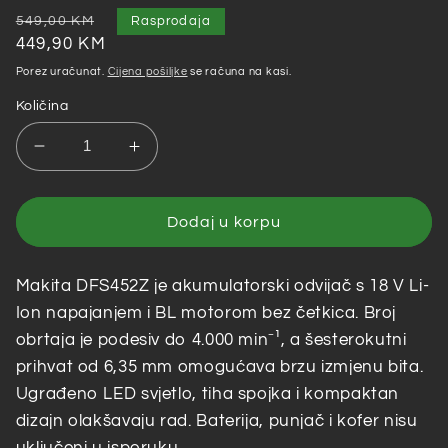
Redovna
Akcijska
549,00 KM
Rasprodaja
cijena
cijena
449,90 KM
Porez uračunat.
Cijena pošiljke
se računa na kasi.
Količina
Smanji
Povećaj
količinu
količinu
za
za
Makita
Makita
Dodaj u korpu
–
–
Akumulatorski
Akumulatorski
Makita DFS452Z je akumulatorski odvijač s 18 V Li-
odvijač
odvijač
/
/
Ion napajanjem i BL motorom bez četkica. Broj
šauber
šauber
obrtaja je podesiv do 4.000 min⁻¹, a šesterokutni
DFS452Z
DFS452Z
prihvat od 6,35 mm omogućava brzu izmjenu bita.
Ugrađeno LED svjetlo, tiha spojka i kompaktan
dizajn olakšavaju rad. Baterija, punjač i kofer nisu
uključeni u isporuku.