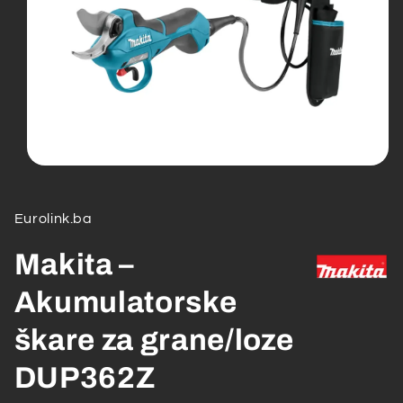
Open
media
1
in
Eurolink.ba
modal
Makita –
Akumulatorske
škare za grane/loze
DUP362Z