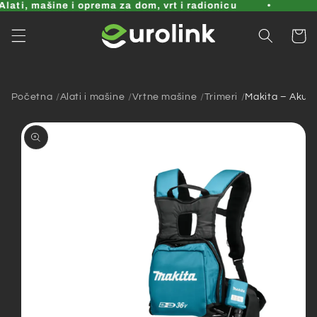
Pređi
lati, mašine i oprema za dom, vrt i radionicu
na
sadržaj
Korpa
Početna
Alati i mašine
Vrtne mašine
Trimeri
Makita – Akum
Pređi na
informacije
o
proizvodu