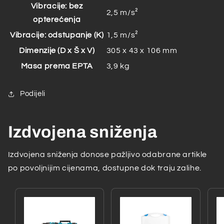
Vibracije: bez
2,5 m/s²
opterećenja
Vibracije: odstupanje (K)
1,5 m/s²
Dimenzije (D x Š x V)
305 x 43 x 106 mm
Masa prema EPTA
3,9 kg
Podijeli
Izdvojena sniženja
Izdvojena sniženja donose pažljivo odabrane artikle
po povoljnijim cijenama, dostupne dok traju zalihe.