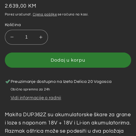
Redovna
2.639,00 KM
cijena
Porez uračunat.
Cijena pošiljke
se računa na kasi.
Količina
Smanji
Povećaj
količinu
količinu
za
za
Makita
Makita
Dodaj u korpu
–
–
Akumulatorske
Akumulatorske
škare
škare
Preuzimanje dostupno na
Izeta Delica 20 Vogosca
za
za
Obično spremno za 24h
grane/loze
grane/loze
Vidi informacije o radnji
DUP362Z
DUP362Z
Makita DUP362Z su akumulatorske škare za grane
i loze s naponom 18V + 18V i Li-ion akumulatorima.
Razmak oštrica može se podesiti u dva položaja