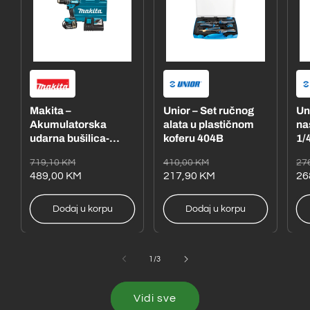
Makita –
Unior – Set ručnog
Un
Akumulatorska
alata u plastičnom
na
udarna bušilica-
koferu 404B
1/4
odvijač
– 
Redovna
Akcijska
Redovna
Akcijska
Re
Ak
719,10 KM
410,00 KM
27
DHP485RFE1
cijena
cijena
489,00 KM
cijena
cijena
217,90 KM
ci
ci
26
Dodaj u korpu
Dodaj u korpu
od
1
/
3
Vidi sve