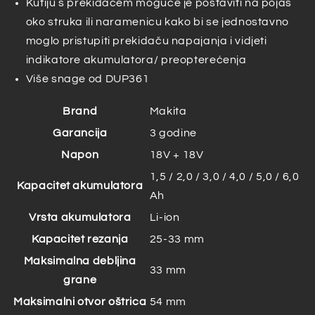
Kutiju s prekidačem moguće je postaviti na pojas
oko struka ili naramenicu kako bi se jednostavno
moglo pristupiti prekidaču napajanja i vidjeti
indikatore akumulatora/ preopterećenja
Više snage od DUP361
Brand
Makita
Garancija
3 godine
Napon
18V + 18V
1,5 / 2,0 / 3,0 / 4,0 / 5,0 / 6,0
Kapacitet akumulatora
Ah
Vrsta akumulatora
Li-ion
Kapacitet rezanja
25-33 mm
Maksimalna debljina
33 mm
grane
Maksimalni otvor oštrica
54 mm