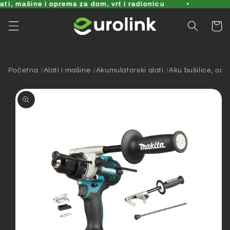
Pređi
i, mašine i oprema za dom, vrt i radionicu
B
na
sadržaj
Korpa
Početna
Alati i mašine
Akumulatorski alati
Aku bušilice, odvi
Pređi na
informacije
o
proizvodu