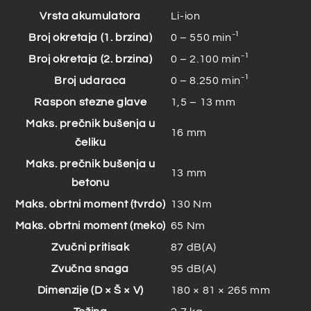
Vrsta akumulatora
Li-ion
Broj okretaja (1. brzina)
0 – 550 min⁻¹
Broj okretaja (2. brzina)
0 – 2.100 min⁻¹
Broj udaraca
0 – 8.250 min⁻¹
Raspon stezne glave
1,5 – 13 mm
Maks. prečnik bušenja u
16 mm
čeliku
Maks. prečnik bušenja u
13 mm
betonu
Maks. obrtni moment (tvrdo)
130 Nm
Maks. obrtni moment (meko)
65 Nm
Zvučni pritisak
87 dB(A)
Zvučna snaga
95 dB(A)
Dimenzije (D × Š × V)
180 × 81 × 265 mm