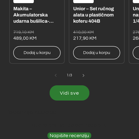
Makita –
Unior – Set ručnog
Un
Akumulatorska
alata u plastičnom
na
udarna bušilica-
koferu 404B
1/4
odvijač
– 
Redovna
Akcijska
Redovna
Akcijska
Re
Ak
719,10 KM
410,00 KM
27
DHP485RFE1
cijena
cijena
489,00 KM
cijena
cijena
217,90 KM
ci
ci
26
Dodaj u korpu
Dodaj u korpu
od
1
/
3
Vidi sve
Recenzije kupaca
Budite prvi koji će dati recenziju
Napišite recenziju