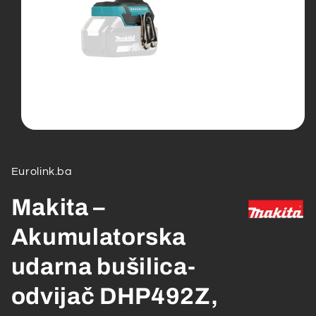
Open
media
1
in
Eurolink.ba
modal
Makita –
Akumulatorska
udarna bušilica-
odvijač DHP492Z,