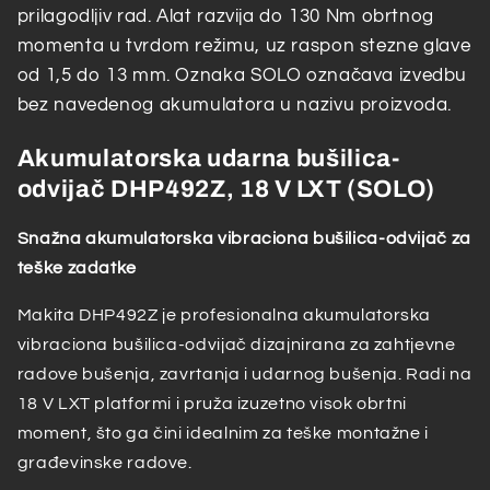
LXT
LXT
prilagodljiv rad. Alat razvija do 130 Nm obrtnog
(SOLO)
(SOLO)
momenta u tvrdom režimu, uz raspon stezne glave
od 1,5 do 13 mm. Oznaka SOLO označava izvedbu
bez navedenog akumulatora u nazivu proizvoda.
Akumulatorska udarna bušilica-
odvijač DHP492Z, 18 V LXT (SOLO)
Snažna akumulatorska vibraciona bušilica-odvijač za
teške zadatke
Makita DHP492Z je profesionalna akumulatorska
vibraciona bušilica-odvijač dizajnirana za zahtjevne
radove bušenja, zavrtanja i udarnog bušenja. Radi na
18 V LXT platformi i pruža izuzetno visok obrtni
moment, što ga čini idealnim za teške montažne i
građevinske radove.