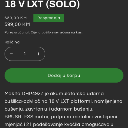
18 V LXT (SOLO)
Redovna
Akcijska
689,00 KM
Rasprodaja
cijena
cijena
599,00 KM
Porez uračunat.
Cijena pošiljke
se računa na kasi.
Količina
Smanji
Povećaj
količinu
količinu
za
za
Makita
Makita
Dodaj u korpu
–
–
Akumulatorska
Akumulatorska
Makita DHP492Z je akumulatorska udarna
udarna
udarna
bušilica-
bušilica-
bušilica-odvijač na 18 V LXT platformi, namijenjena
odvijač
odvijač
bušenju, zavrtanju i udarnom bušenju.
DHP492Z,
DHP492Z,
BRUSHLESS motor, potpuno metalni dvostepeni
18
18
mjenjač i 21 podešavanje kvačila omogućavaju
V
V