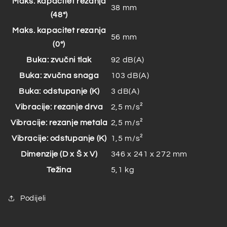
Maks. kapacitet rezanja
38 mm
(48°)
Maks. kapacitet rezanja
56 mm
(0°)
Buka: zvučni tlak
92 dB(A)
Buka: zvučna snaga
103 dB(A)
Buka: odstupanje (K)
3 dB(A)
Vibracije: rezanje drva
2,5 m/s²
Vibracije: rezanje metala
2,5 m/s²
Vibracije: odstupanje (K)
1,5 m/s²
Dimenzije (D x Š x V)
346 x 241 x 272 mm
Težina
5,1 kg
Podijeli