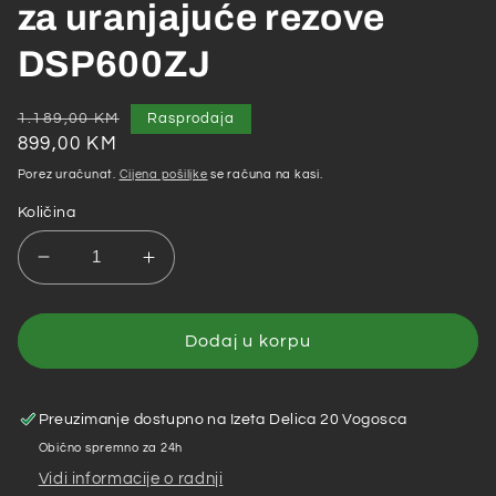
za uranjajuće rezove
DSP600ZJ
Redovna
Akcijska
1.189,00 KM
Rasprodaja
cijena
cijena
899,00 KM
Porez uračunat.
Cijena pošiljke
se računa na kasi.
Količina
Smanji
Povećaj
količinu
količinu
za
za
Makita
Makita
Dodaj u korpu
–
–
Akumulatorska
Akumulatorska
kružna
kružna
Preuzimanje dostupno na
Izeta Delica 20 Vogosca
pila
pila
Obično spremno za 24h
/
/
Vidi informacije o radnji
cirkular
cirkular