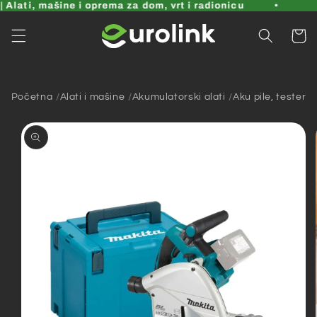
Pređi
Alati, mašine i oprema za dom, vrt i radionicu
na
sadržaj
Korpa
Početna
Alati i mašine
Akumulatorski alati
Aku pile, testere i
Pređi na
informacije
o
proizvodu