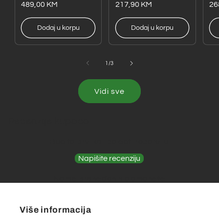
cijena
cijena
489,00 KM
cijena
cijena
217,90 KM
ci
ci
26
Dodaj u korpu
Dodaj u korpu
od
1
/
3
Vidi sve
Recenzije kupaca
Budite prvi koji će dati recenziju
Napišite recenziju
Nema pronađenih elemenata
Više informacija