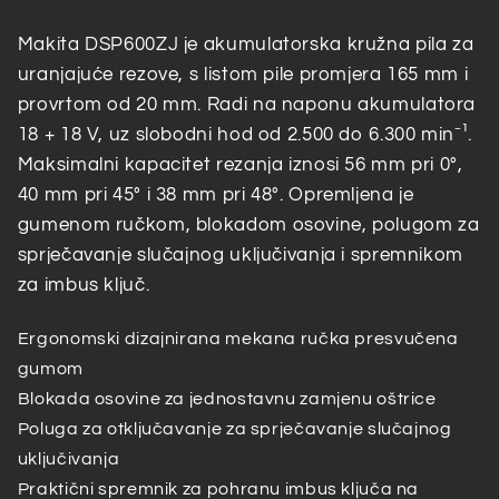
za
za
uranjajuće
uranjajuće
Makita DSP600ZJ je akumulatorska kružna pila za
rezove
rezove
uranjajuće rezove, s listom pile promjera 165 mm i
DSP600ZJ
DSP600ZJ
provrtom od 20 mm. Radi na naponu akumulatora
18 + 18 V, uz slobodni hod od 2.500 do 6.300 min⁻¹.
Maksimalni kapacitet rezanja iznosi 56 mm pri 0°,
40 mm pri 45° i 38 mm pri 48°. Opremljena je
gumenom ručkom, blokadom osovine, polugom za
sprječavanje slučajnog uključivanja i spremnikom
za imbus ključ.
Ergonomski dizajnirana mekana ručka presvučena
gumom
Blokada osovine za jednostavnu zamjenu oštrice
Poluga za otključavanje za sprječavanje slučajnog
uključivanja
Praktični spremnik za pohranu imbus ključa na