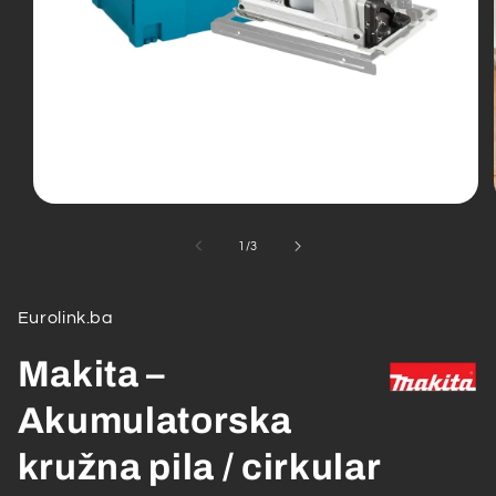
Open
media
1
od
1
/
3
in
modal
Eurolink.ba
Makita –
Akumulatorska
kružna pila / cirkular