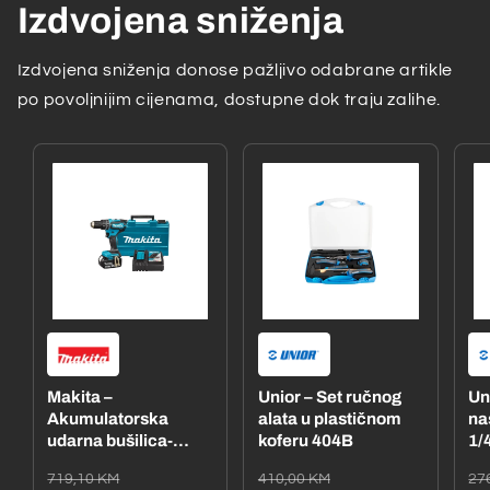
Izdvojena sniženja
Izdvojena sniženja donose pažljivo odabrane artikle
po povoljnijim cijenama, dostupne dok traju zalihe.
Makita –
Unior – Set ručnog
Un
Akumulatorska
alata u plastičnom
na
udarna bušilica-
koferu 404B
1/4
odvijač
– 
Redovna
Akcijska
Redovna
Akcijska
Re
Ak
719,10 KM
410,00 KM
27
DHP485RFE1