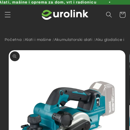
Pređi
ati, mašine i oprema za dom, vrt i radionicu
na
sadržaj
Korpa
Početna
Alati i mašine
Akumulatorski alati
Aku glodalice i bl
Pređi na
informacije
o
proizvodu