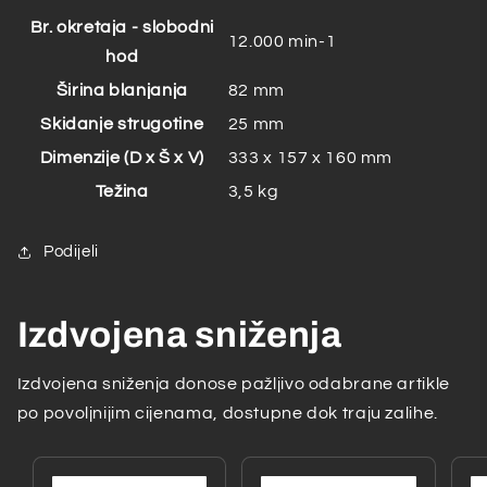
Br. okretaja - slobodni
12.000 min-1
hod
Širina blanjanja
82 mm
Skidanje strugotine
25 mm
Dimenzije (D x Š x V)
333 x 157 x 160 mm
Težina
3,5 kg
Podijeli
Izdvojena sniženja
Izdvojena sniženja donose pažljivo odabrane artikle
po povoljnijim cijenama, dostupne dok traju zalihe.