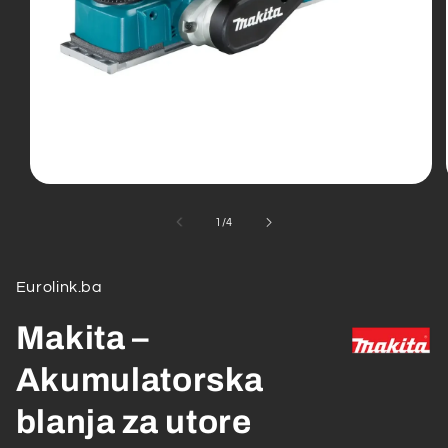
Open
media
1
od
1
/
4
in
modal
Eurolink.ba
Makita –
Akumulatorska
blanja za utore