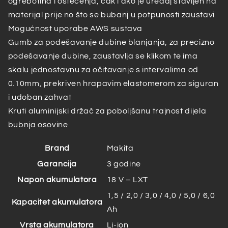
ogrebotina i oštećenja, čak i ako je uređaj stavljen na
materijal prije no što se bubanj u potpunosti zaustavi
Mogućnost uporabe AWS sustava
Gumb za podešavanje dubine blanjanja, za precizno
podešavanje dubine, zaustavlja se klikom te ima
skalu jednostavnu za očitavanje s intervalima od
0.10mm, prekriven hrapavim elastomerom za siguran
i udoban zahvat
Kruti aluminijski držač za poboljšanu trajnost dijela
bubnja osovine
Brand
Makita
Garancija
3 godine
Napon akumulatora
18 V – LXT
1,5 / 2,0 / 3,0 / 4,0 / 5,0 / 6,0
Kapacitet akumulatora
Ah
Vrsta akumulatora
Li-ion