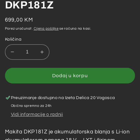
DKP181Z
Redovna
699,00 KM
cijena
Porez uračunat.
Cijena pošiljke
se računa na kasi.
Količina
Smanji
Povećaj
količinu
količinu
za
za
Makita
Makita
Dodaj u korpu
–
–
Akumulatorska
Akumulatorska
blanja
blanja
Preuzimanje dostupno na
Izeta Delica 20 Vogosca
za
za
Obično spremno za 24h
utore
utore
Vidi informacije o radnji
DKP181Z
DKP181Z
Makita DKP181Z je akumulatorska blanja s Li-ion