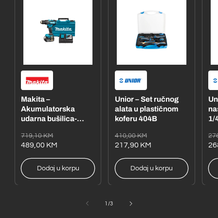
Makita –
Unior – Set ručnog
Un
Akumulatorska
alata u plastičnom
na
udarna bušilica-
koferu 404B
1/4
odvijač
– 
Redovna
Akcijska
Redovna
Akcijska
Re
Ak
719,10 KM
410,00 KM
27
DHP485RFE1
cijena
cijena
489,00 KM
cijena
cijena
217,90 KM
ci
ci
26
Dodaj u korpu
Dodaj u korpu
od
1
/
3