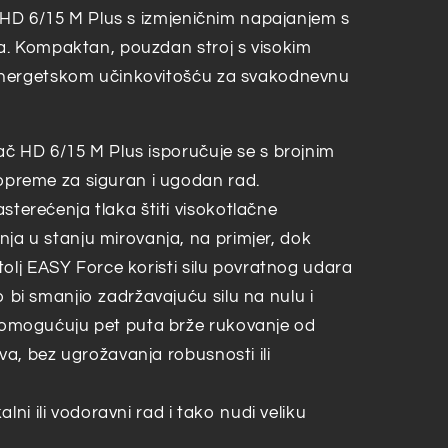
č HD 6/15 M Plus s izmjeničnim napajanjem s
a. Kompaktan, pouzdan stroj s visokim
energetskom učinkovitošću za svakodnevnu
tač HD 6/15 M Plus isporučuje se s brojnim
preme za siguran i ugodan rad.
terećenja tlaka štiti visokotlačne
a u stanju mirovanja, na primjer, dok
štolj EASY Force koristi silu povratnog udara
bi smanjio zadržavajuću silu na nulu i
 omogućuju pet puta brže rukovanje od
va, bez ugrožavanja robusnosti ili
kalni ili vodoravni rad i tako nudi veliku