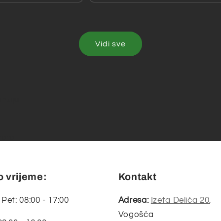
Vidi sve
enziju
nata
 vrijeme:
Kontakt
 Pet: 08:00 - 17:00
Adresa:
Izeta Delića 20
,
Vogošća