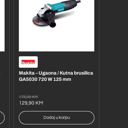
t
Makita – Ugaona / Kutna brusilica
GA5030 720 W 125 mm
Redovna
Akcijska
175,00 KM
cijena
cijena
129,90 KM
Dodaj u korpu