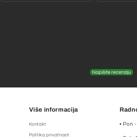
Recenzije kupaca
Budite prvi koji će dati rec
Napišite recenziju
Nema pronađenih eleme
Više informacija
Radno
• Pon -
Kontakt
Politika privatnosti