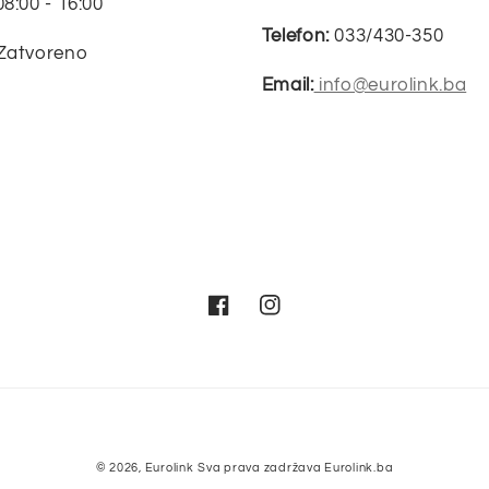
08:00 - 16:00
Telefon:
033/430-350
 Zatvoreno
Email:
info@eurolink.ba
Facebook
Instagram
Metode
© 2026,
Eurolink
Sva prava zadržava Eurolink.ba
plaćanja