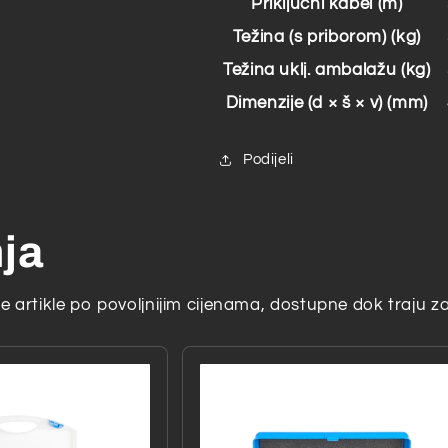
Priključni kabel (m)
Težina (s priborom) (kg)
Težina uklj. ambalažu (kg)
Dimenzije (d × š × v) (mm)
Podijeli
nja
 artikle po povoljnijim cijenama, dostupne dok traju za