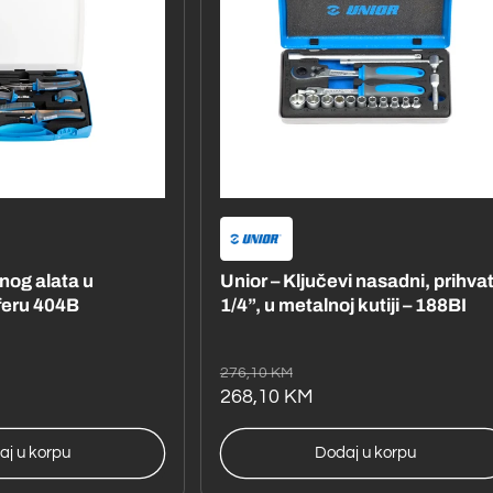
čnog alata u
Unior – Ključevi nasadni, prihva
feru 404B
1/4”, u metalnoj kutiji – 188BI
Redovna
Akcijska
276,10 KM
cijena
cijena
268,10 KM
aj u korpu
Dodaj u korpu