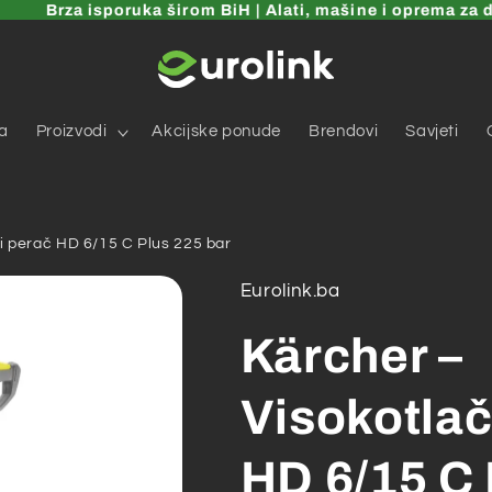
Brza isporuka širom BiH | Alati, mašine i oprema za dom,
a
Proizvodi
Akcijske ponude
Brendovi
Savjeti
i perač HD 6/15 C Plus 225 bar
Eurolink.ba
Kärcher –
Visokotlač
HD 6/15 C 