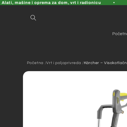
Pređi
ti, mašine i oprema za dom, vrt i radionicu
na
sadržaj
Početn
Početna
Vrt i poljoprivreda
Kärcher – Visokotlačn
Pređi na
informacije
o
proizvodu