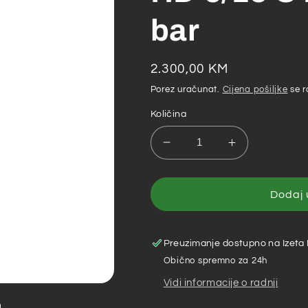
bar
Redovna
2.300,00 KM
cijena
Porez uračunat.
Cijena pošiljke
se r
Količina
Smanji
Povećaj
količinu
količinu
za
za
Kärcher
Kärcher
Dodaj 
–
–
Visokotlačni
Visokotlačni
perač
perač
Preuzimanje dostupno na
Izeta
HD
HD
Obično spremno za 24h
6/15
6/15
Vidi informacije o radnji
C
C
Plus
Plus