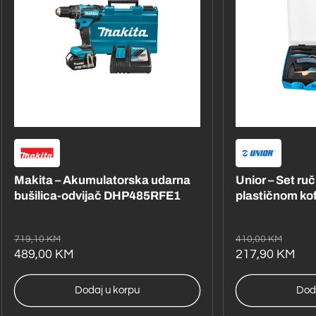
Makita – Akumulatorska udarna
Unior – Set ru
bušilica-odvijač DHP485RFE1
plastičnom ko
Redovna
Akcijska
Redovna
Akcijska
719,10 KM
410,00 KM
cijena
cijena
489,00 KM
cijena
cijena
217,90 KM
Dodaj u korpu
Dod