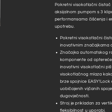
225
225
Pokretni visokotlačni čista
bar
bar
aksijalnom pumpom s 3 klip
performansama čišćenja i 
upotrebu.
Pokretni visokotlačni čis
inovativnim značajkama o
Značajka automatskog ras
komponente od opterećenj
inovativni visokotlačni pi
visokotlačnog mlaza kako 
brze spojnice EASY!Lock
uobičajenih vijčanih spoje
dugovječnosti.
Stroj je prikladan za verti
fleksibilnost u uporabi.