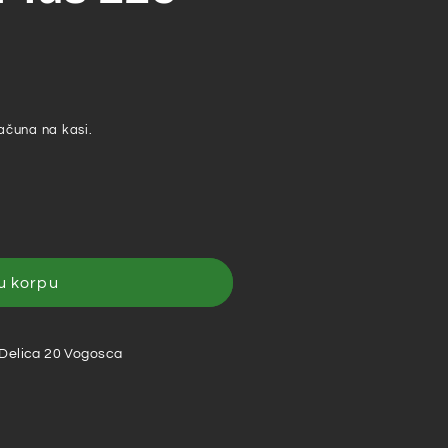
ačuna na kasi.
u korpu
 Delica 20 Vogosca