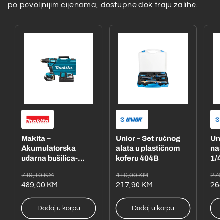
po povoljnijim cijenama, dostupne dok traju zalihe.
Makita –
Unior – Set ručnog
Un
Akumulatorska
alata u plastičnom
na
udarna bušilica-
koferu 404B
1/4
odvijač
– 
Redovna
Akcijska
Redovna
Akcijska
Re
Ak
719,10 KM
410,00 KM
27
DHP485RFE1
cijena
cijena
489,00 KM
cijena
cijena
217,90 KM
ci
ci
26
Dodaj u korpu
Dodaj u korpu