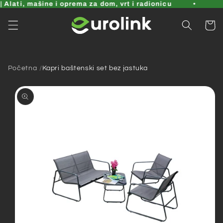
Pređi
Alati, mašine i oprema za dom, vrt i radionicu
na
sadržaj
Korpa
Početna
Kapri baštenski set bez jastuka
Pređi na
informacije
o
proizvodu