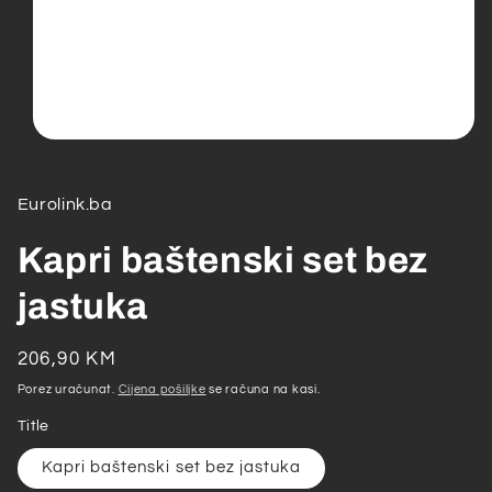
Open
media
1
in
Eurolink.ba
modal
Kapri baštenski set bez
jastuka
Redovna
206,90 KM
cijena
Porez uračunat.
Cijena pošiljke
se računa na kasi.
Title
Kapri baštenski set bez jastuka