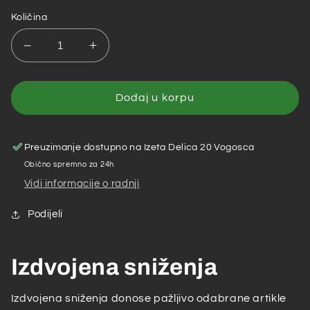
Količina
Smanji
Povećaj
količinu
količinu
za
za
Kapri
Kapri
Dodaj u korpu
baštenski
baštenski
set
set
bez
bez
Preuzimanje dostupno na
Izeta Delica 20 Vogosca
jastuka
jastuka
Obično spremno za 24h
Vidi informacije o radnji
Podijeli
Izdvojena sniženja
Izdvojena sniženja donose pažljivo odabrane artikle