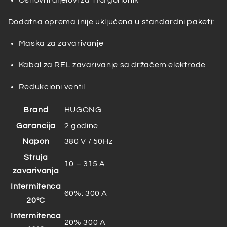
Dodatna oprema (nije uključena u standardni paket):
Maska za zavarivanje
Kabal za REL zavarivanje sa držačem elektrode
Redukcioni ventil
Brand
HUGONG
Garancija
2 godine
Napon
380 V / 50Hz
Struja
10 – 315 A
zavarivanja
Intermitenca
60%: 300 A
20°C
Intermitenca
20% 300 A