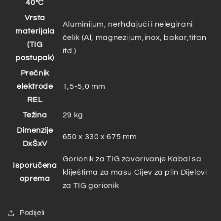
40°C
Vrsta
Aluminijum, nerhđajući i nelegirani
materijala
čelik (Al, magnezijum,inox, bakar,titan
(TIG
itd.)
postupak)
Prečnik
elektrode
1,5-5,0 mm
REL
Težina
29 kg
Dimenzije
650 x 330 x 675 mm
DxŠxV
Gorionik za TIG zavarivanje Kabal sa
Isporučena
kliještima za masu Cijev za plin Dijelovi
oprema
za TIG gorionik
Podijeli