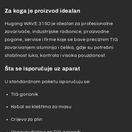
Za koga je proizvod idealan
Hugong WAVE 315D je idealan za profesionalne
zavarivače, industrijske radionice, proizvodne
pogone, servise i firme koje se bave preciznim TIG
zavarivanjem aluminija i čelika, gdje su potrebni
stabilnost luka, kontrola i visoka pouzdanost.
Šta se isporučuje uz aparat
U standardnom paketu isporučuju se:
TIG gorionik
Kabal sa kleštima za masu
Crijevo za plin
Osnovni dijelovi za TIG gorionik