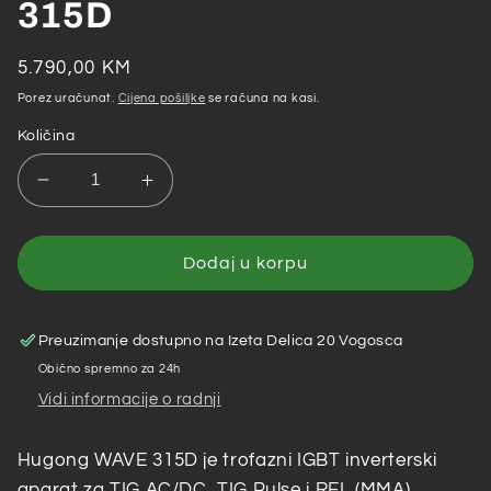
315D
Redovna
5.790,00 KM
cijena
Porez uračunat.
Cijena pošiljke
se računa na kasi.
Količina
Smanji
Povećaj
količinu
količinu
za
za
Hugong
Hugong
Dodaj u korpu
–
–
Inverterski
Inverterski
aparat
aparat
Preuzimanje dostupno na
Izeta Delica 20 Vogosca
za
za
Obično spremno za 24h
zavarivanje
zavarivanje
Vidi informacije o radnji
TIG
TIG
AC/DC
AC/DC
315
315
Hugong WAVE 315D je trofazni IGBT inverterski
A
A
aparat za TIG AC/DC, TIG Pulse i REL (MMA)