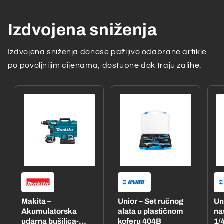
Izdvojena sniženja
Izdvojena sniženja donose pažljivo odabrane artikle
po povoljnijim cijenama, dostupne dok traju zalihe.
Makita –
Unior – Set ručnog
Un
Akumulatorska
alata u plastičnom
na
udarna bušilica-
koferu 404B
1/4