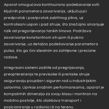
Aparat omogućava kontinuirano podešavanje svih
ključnih parametara zavarivanja, uključujući
predprotok i postprotok zaštitnog plina, uz
kontrolisani uspon i pad struje, što značajno smanjuje
rizik od pregorijevanja tankih limova. Podržava
zavarivanje konstantnom strujom ili pulsno
zavarivanje, uz detaljno podešavanje parametara
pulsa, što ga čini idealnim za zahtjevne i precizne
radove.
Integrisani sistemi zaštite od pregrijavanja,
preopterećenja te previsoke ili preniske struje
osiguravaju pouzdan i siguran rad u industrijskim
uslovima. Uprkos snažnim performansama, aparat je
kompaktnih dimenzija za svoju klasu i montiran na
mobilno postolje, što olakšava transport i
pozicioniranje u radionici ili na terenu.