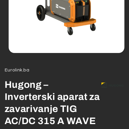
Open
media
1
in
Eurolink.ba
modal
Hugong –
Inverterski aparat za
zavarivanje TIG
AC/DC 315 A WAVE