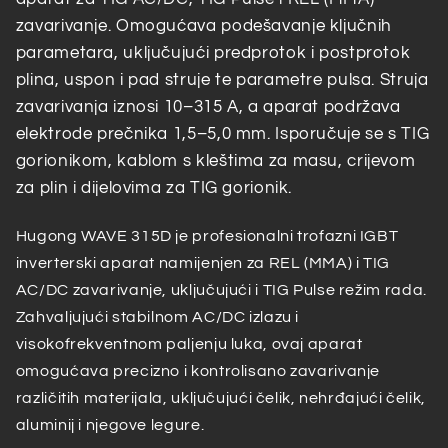
WAVE
WAVE
zavarivanje. Omogućava podešavanje ključnih
315D
315D
parametara, uključujući predprotok i postprotok
plina, uspon i pad struje te parametre pulsa. Struja
zavarivanja iznosi 10–315 A, a aparat podržava
elektrode prečnika 1,5–5,0 mm. Isporučuje se s TIG
gorionikom, kablom s kleštima za masu, crijevom
za plin i dijelovima za TIG gorionik.
Hugong WAVE 315D je profesionalni trofazni IGBT
inverterski aparat namijenjen za REL (MMA) i TIG
AC/DC zavarivanje, uključujući i TIG Pulse režim rada.
Zahvaljujući stabilnom AC/DC izlazu i
visokofrekventnom paljenju luka, ovaj aparat
omogućava precizno i kontrolisano zavarivanje
različitih materijala, uključujući čelik, nehrđajući čelik,
aluminij i njegove legure.