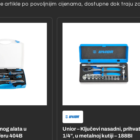
 artikle po povoljnijim cijenama, dostupne dok traju za
čnog alata u
Unior – Ključevi nasadni, prihva
feru 404B
1/4”, u metalnoj kutiji – 188BI