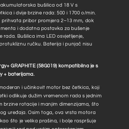
akumulatorska bušilica od 18 V s
ica i dvije brzine rada: 500 i 1700 o/min.
 prihvata pribor promjera 2–13 mm, dok
omenta i dodatna postavka za bušenje
rada. Bušilica ima LED osvjetljenje,
protukliznu ručku. Baterija i punjač nisu
rgy+ GRAPHITE (58G019) kompatibilna je s
y + baterijama.
 moderan i učinkovit motor bez četkica, koji
etki odlikuje dužim vremenom rada s jednim
brzine rotacije i manjim dimenzijama, što
elog uređaja. Osim toga, ova vrsta motora
kao što je velika prašina, i bolje raspršuje