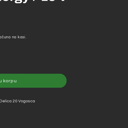
ačuna na kasi.
u korpu
ka
 Delica 20 Vogosca