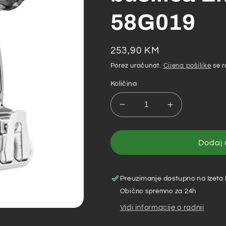
58G019
Redovna
253,90 KM
cijena
Porez uračunat.
Cijena pošiljke
se r
Količina
Smanji
Povećaj
količinu
količinu
za
za
Graphite
Graphite
Dodaj 
–
–
Akumulatorska
Akumulators
bušilica
bušilica
Preuzimanje dostupno na
Izeta
Energy+
Energy+
Obično spremno za 24h
18
18
Vidi informacije o radnji
V
V
58G019
58G019