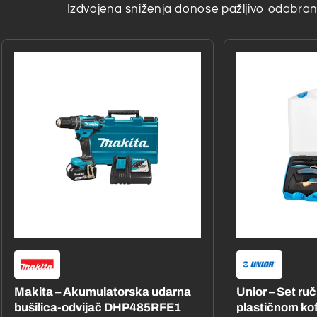
Izdvojena sniženja donose pažljivo odabrane
Makita – Akumulatorska udarna
Unior – Set ru
bušilica-odvijač DHP485RFE1
plastičnom ko