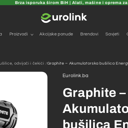
Brza isporuka širom BiH | Alati, mašine i oprema za dom
a
Proizvodi
Akcijske ponude
Brendovi
Savjeti
šilice, odvijači i čekići
Graphite – Akumulatorska bušilica Ener
Eurolink.ba
Graphite –
Akumulato
bušilica E