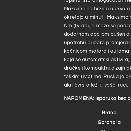
toplinu, što omogućava inte
Maksimalna brzina u prvom 
okretaja u minuti. Maksimal
Nm (tvrdo), a može se podes
dodatnom opcijom bušenja
upotrebu pribora promjera 
kočnicom motora i automat
koja se automatski aktivira,
dručke i kompaktni dizajn a
teškim uvjetima. Ručka je p
alat čvrsto leži u vašoj ruci.
NAPOMENA: Isporuka bez bat
Brand
Garancija