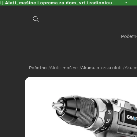
Pređi
lati, mašine i oprema za dom, vrt i radionicu
na
sadržaj
Početn
Početna
Alati i mašine
Akumulatorski alati
Aku bu
Pređi na
informacije
o
proizvodu