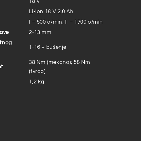
18 V
Li-Ion 18 V 2,0 Ah
I – 500 o/min; II – 1700 o/min
lave
2-13 mm
etnog
1-16 + bušenje
38 Nm (mekano); 58 Nm
nt
(tvrdo)
1,2 kg