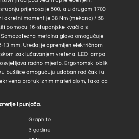
nzivniji rad pod većim opterećenjem.
stupnju prijenosa je 500, a u drugom 1700
ni okretni moment je 38 Nm (mekano) / 58
iti pomoću 16-stupanjske kvačila s
. Samozatezna metalna glava omogućuje
2-13 mm. Uređaj je opremljen električnom
skom zaključavanjem vretena. LED lampa
 osvjetljava radno mjesto. Ergonomski oblik
ku bušilice omogućuju udoban rad čak i u
rekrivena protukliznim materijalom, tako da
erije i punjača.
Graphite
3 godine