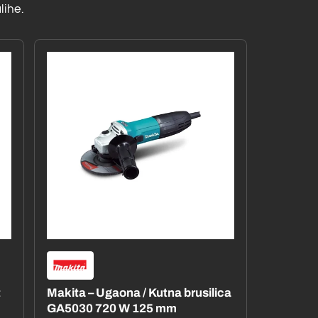
lihe.
t
Makita – Ugaona / Kutna brusilica
GA5030 720 W 125 mm