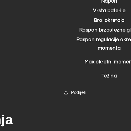
Napon
Vrsta baterije
Broj okretaja
Raspon brzostezne g
Raspon regulacije okr
momenta
Max okretni mome
Težina
Podijeli
nja