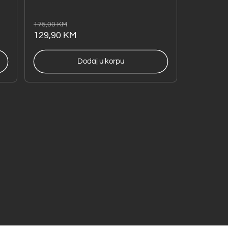
Redovna
Akcijska
175,00 KM
cijena
cijena
129,90 KM
Dodaj u korpu