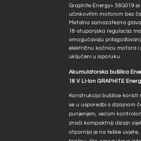
Graphite Energy+ 58G019 je 
učinkovitim motorom bez četk
Metalna samozatezna glava
16-stupanjska regulacija m
omogućavaju prilagođavanje 
električnu kočnicu motora i 
uključeni u isporuku.
Akumulatorska bušilica Ene
18 V Li-Ion GRAPHITE Energ
Konstrukcija bušilice koristi
se u usporedbi s dizajnom č
punjenjem, većom kontrolom 
znači kompaktniji dizajn cij
otpornija je na teške uvjete, 