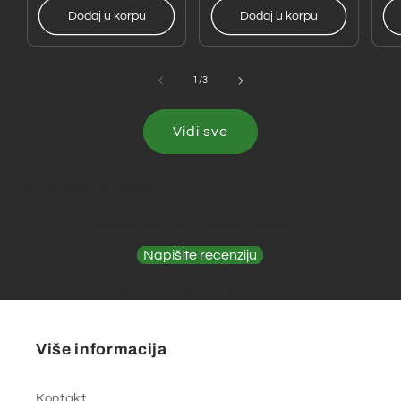
Dodaj u korpu
Dodaj u korpu
od
1
/
3
Vidi sve
Recenzije kupaca
Budite prvi koji će dati recenziju
Napišite recenziju
Nema pronađenih elemenata
Više informacija
Kontakt