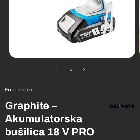
Open
media
1
od
1
/
2
in
modal
Eurolink.ba
Graphite –
Akumulatorska
bušilica 18 V PRO