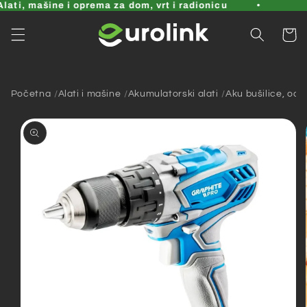
Pređi
ati, mašine i oprema za dom, vrt i radionicu
na
sadržaj
Korpa
Početna
Alati i mašine
Akumulatorski alati
Aku bušilice, odvi
Pređi na
informacije
o
proizvodu