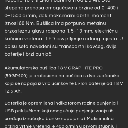
napona 18 V s Li-Ion baterijom od 2,5 Ah. Dva
stepena prenosa omogućavaju brzine od 0–400 i
0–1500 o/min, dok maksimalni obrtni moment
iznosi 68 Nm. Bušilica ima potpuno metalnu
brzosteznu glavu raspona 1,5–13 mm, električnu
kočnicu vretena i LED osvjetljenje radnog mjesta. U
opisu seta navedeni su transportni kovčeg, dvije
baterije i brzi punjač.
Akumulatorska bušilica 18 V GRAPHITE PRO
(59GP400) je profesionalna bušilica s dva zupčanika
koja se napaja iz vrlo učinkovite Li-Ion baterije od 18 V
i 2,5 Ah.
Baterija je opremljena indikatorom razine punjenja i
USB priključkom koji omogućuje punjenje vanjskih
uređaja (značajka banke napajanja). Maksimalna
brzina vrtnje vretena je 400 o/min u prvom stupnju i