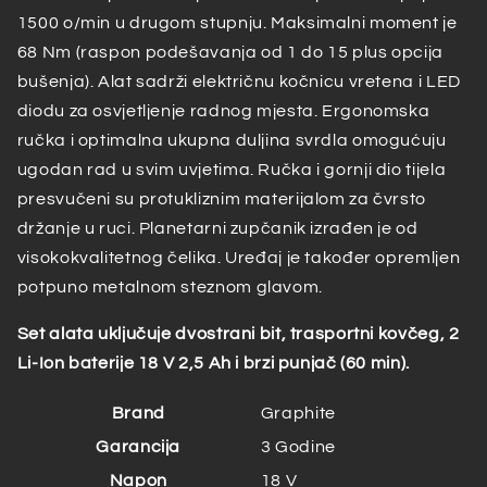
1500 o/min u drugom stupnju. Maksimalni moment je
68 Nm (raspon podešavanja od 1 do 15 plus opcija
bušenja). Alat sadrži električnu kočnicu vretena i LED
diodu za osvjetljenje radnog mjesta. Ergonomska
ručka i optimalna ukupna duljina svrdla omogućuju
ugodan rad u svim uvjetima. Ručka i gornji dio tijela
presvučeni su protukliznim materijalom za čvrsto
držanje u ruci. Planetarni zupčanik izrađen je od
visokokvalitetnog čelika. Uređaj je također opremljen
potpuno metalnom steznom glavom.
Set alata uključuje dvostrani bit, trasportni kovčeg, 2
Li-Ion baterije 18 V 2,5 Ah i brzi punjač (60 min).
Brand
Graphite
Garancija
3 Godine
Napon
18 V