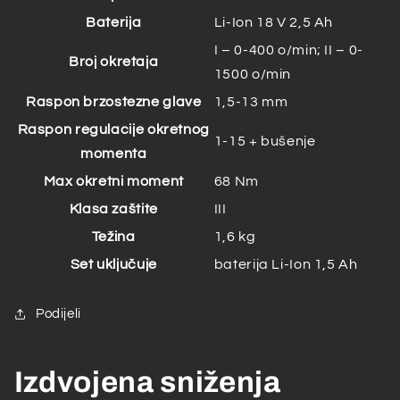
Baterija
Li-Ion 18 V 2,5 Ah
I – 0-400 o/min; II – 0-
Broj okretaja
1500 o/min
Raspon brzostezne glave
1,5-13 mm
Raspon regulacije okretnog
1-15 + bušenje
momenta
Max okretni moment
68 Nm
Klasa zaštite
III
Težina
1,6 kg
Set uključuje
baterija Li-Ion 1,5 Ah
Podijeli
Izdvojena sniženja