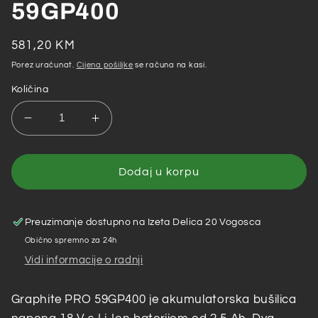
59GP400
Redovna
581,20 KM
cijena
Porez uračunat.
Cijena pošiljke
se računa na kasi.
Količina
Smanji
Povećaj
količinu
količinu
za
za
Graphite
Graphite
Dodaj u korpu
–
–
Akumulatorska
Akumulatorska
bušilica
bušilica
Preuzimanje dostupno na
Izeta Delica 20 Vogosca
18
18
Obično spremno za 24h
V
V
Vidi informacije o radnji
PRO
PRO
59GP400
59GP400
Graphite PRO 59GP400 je akumulatorska bušilica