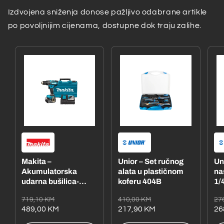
Izdvojena sniženja donose pažljivo odabrane artikle
po povoljnijim cijenama, dostupne dok traju zalihe.
Makita –
Unior – Set ručnog
Un
Akumulatorska
alata u plastičnom
na
udarna bušilica-
koferu 404B
1/4
odvijač
– 
Redovna
Akcijska
Redovna
Akcijska
Re
Ak
719,10 KM
410,00 KM
27
DHP485RFE1
cijena
cijena
489,00 KM
cijena
cijena
217,90 KM
ci
ci
26